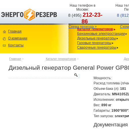
Наш телефон в
Наш тел
Москве:
Пе
212-23-
8 (495)
8 (81
86
Схема проезда >
Схем
Каталог генераторов
Главная
Бензиновые электростанции
О компании
Дизельные генераторы
Газовые генераторы
Контакты
Сварочные генераторы
Главная
>
Каталог генераторов
>
Диз
Дизельный генератор General Power GP
Мощность:
Расход топлива (л/ча
Объем бака (л):
181
Двигатель:
MN4105Z
Исполнение:
открыт
Вес:
890 кг
Габариты:
1900*800*
Тип запуска:
электри
Документация