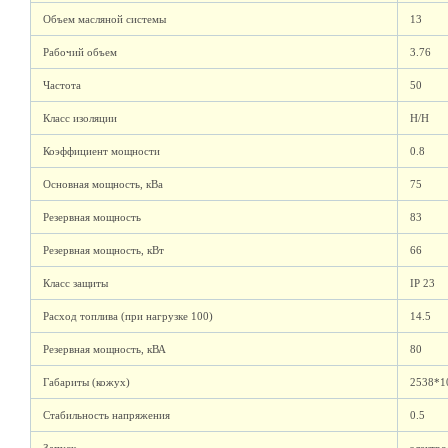
Объем масляной системы
13
Рабочий объем
3.76
Частота
50
Класс изоляции
H/H
Коэффициент мощности
0.8
Основная мощность, кВа
75
Резервная мощность
83
Резервная мощность, кВт
66
Класс защиты
IP 23
Расход топлива (при нагрузке 100)
14.5
Резервная мощность, кВА
80
Габариты (кожух)
2538*1
Стабильность напряжения
0.5