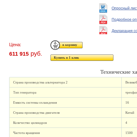
Опросный лис
Подробное оп
Декларация с
Цена:
руб.
611 915
Купить в 1 клик
Технические х
Страна производства альтернатора 2
Велико
Тип генератора
трехфа
Емкость системы охлаждения
16
Страна производства двигателя
Китай
Количество цилиндров
4
Частота вращения
1500