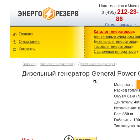
Наш телефон в Москве
212-23-
8 (495)
86
Схема проезда >
Каталог генераторов
Главная
Бензиновые электростан
О компании
Дизельные генераторы
Газовые генераторы
Контакты
Сварочные генераторы
Главная
>
Каталог генераторов
>
Дизельные генераторы
>
Дизельный генератор General Power
Мощность:
Расход топлив
Объем бака (л
Двигатель:
4M
Исполнение:
Вес:
850 кг
Габариты:
190
Тип запуска:
э
Цена: