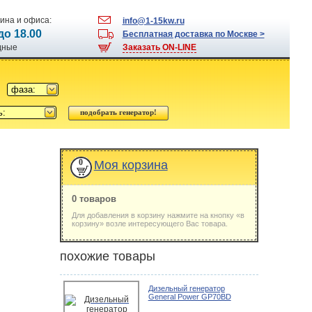
ина и офиса:
info@1-15kw.ru
 до 18.00
Бесплатная доставка по Москве >
одные
Заказать ON-LINE
фаза:
ь:
0
Моя корзина
0 товаров
Для добавления в корзину нажмите на кнопку «в
корзину» возле интересующего Вас товара.
похожие товары
Дизельный генератор
General Power GP70BD