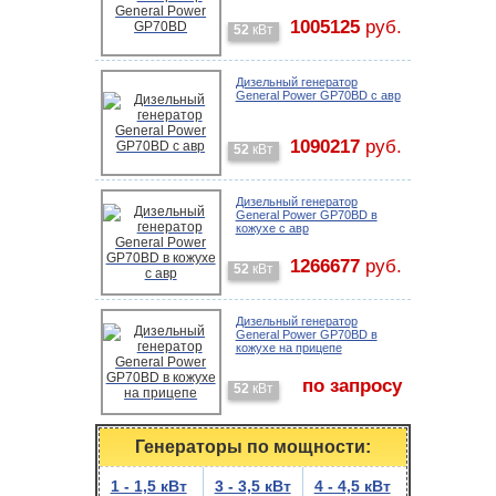
1005125
руб.
52
кВт
Дизельный генератор
General Power GP70BD с авр
1090217
руб.
52
кВт
Дизельный генератор
General Power GP70BD в
кожухе с авр
1266677
руб.
52
кВт
Дизельный генератор
General Power GP70BD в
кожухе на прицепе
по запросу
52
кВт
Генераторы по мощности:
1 - 1,5 кВт
3 - 3,5 кВт
4 - 4,5 кВт