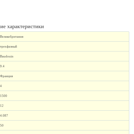
ие характеристики
Великобритания
трехфазный
Baudouin
9.4
Франция
4
1500
12
4.087
50