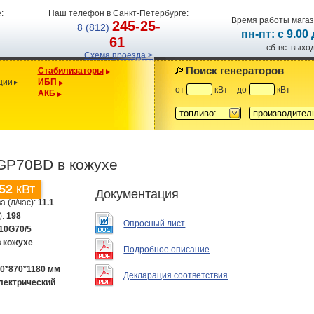
:
Наш телефон в Санкт-Петербурге:
Время работы магаз
245-25-
8 (812)
пн-пт: с 9.00
61
сб-вс: вых
Схема проезда >
Поиск генераторов
Стабилизаторы
ции
ИБП
от
кВт
до
кВт
АКБ
топливо:
производител
 GP70BD в кожухе
52
кВт
Документация
а (л/час):
11.1
):
198
Опросный лист
10G70/5
в кожухе
Подробное описание
0*870*1180 мм
Декларация соответствия
лектрический