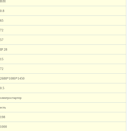
H/H
0.8
65
72
57
IP 28
15
72
2688*1080*1450
0.5
электростартер
есть
198
1000