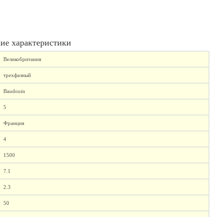
ие характеристики
Великобритания
трехфазный
Baudouin
5
Франция
4
1500
7.1
2.3
50