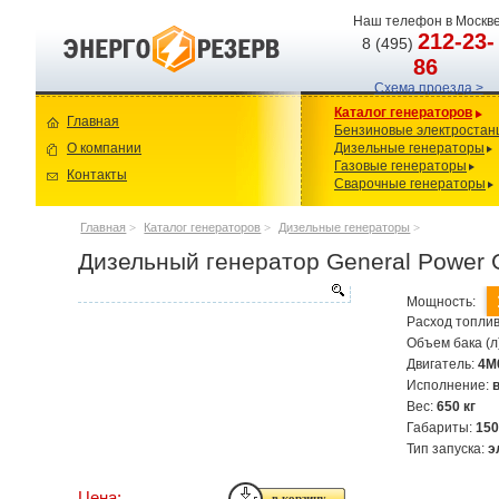
Наш телефон в Москве
212-23-
8 (495)
86
Схема проезда >
Каталог генераторов
Главная
Бензиновые электростан
О компании
Дизельные генераторы
Газовые генераторы
Контакты
Сварочные генераторы
Главная
>
Каталог генераторов
>
Дизельные генераторы
>
Дизельный генератор General Power
Мощность:
Расход топлив
Объем бака (л
Двигатель:
4M
Исполнение:
Вес:
650 кг
Габариты:
150
Тип запуска:
э
Цена: