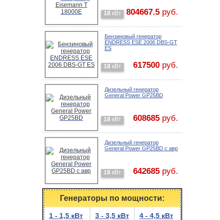
804667.5
руб.
18
кВт
Бензиновый генератор
ENDRESS ESE 2006 DBS-GT
ES
617500
руб.
18
кВт
Дизельный генератор
General Power GP25BD
608685
руб.
18
кВт
Дизельный генератор
General Power GP25BD с авр
642685
руб.
18
кВт
Генераторы по мощности:
1 - 1,5 кВт
3 - 3,5 кВт
4 - 4,5 кВт