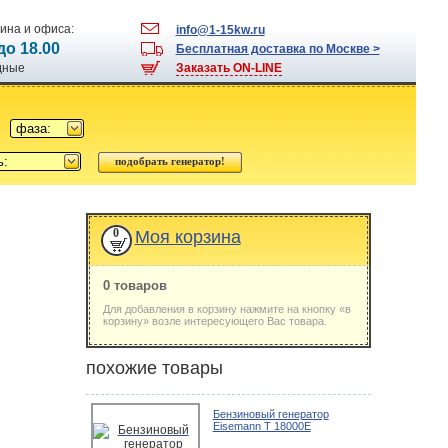
ина и офиса:
info@1-15kw.ru
 до 18.00
Бесплатная доставка по Москве >
одные
Заказать ON-LINE
фаза:
ь:
0
Моя корзина
0 товаров
Для добавления в корзину нажмите на кнопку «в
корзину» возле интересующего Вас товара.
похожие товары
Бензиновый генератор
Eisemann T 18000E