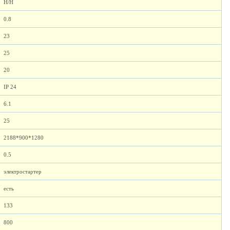
H/H
0.8
23
25
20
IP 24
6.1
25
2188*900*1280
0.5
электростартер
есть
133
800