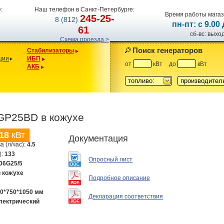
:
Наш телефон в Санкт-Петербурге:
Время работы магаз
245-25-
8 (812)
пн-пт: с 9.00
61
сб-вс: вых
Схема проезда >
Поиск генераторов
Стабилизаторы
ции
ИБП
от
кВт
до
кВт
АКБ
топливо:
производител
 GP25BD в кожухе
18
кВт
Документация
а (л/час):
4.5
):
133
Опросный лист
06G25/5
в кожухе
Подробное описание
0*750*1050 мм
Декларация соответствия
лектрический