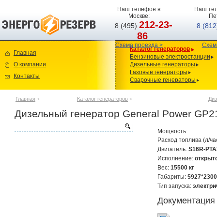
Наш телефон в
Наш тел
Москве:
Пе
212-23-
8 (495)
8 (81
86
Схема проезда >
Схем
Каталог генераторов
Главная
Бензиновые электростанции
О компании
Дизельные генераторы
Газовые генераторы
Контакты
Сварочные генераторы
Главная
>
Каталог генераторов
>
Диз
Дизельный генератор General Power GP
Мощность:
Расход топлива (л/ча
Двигатель:
S16R-PTA
Исполнение:
открыт
Вес:
15500 кг
Габариты:
5927*2300
Тип запуска:
электри
Документация