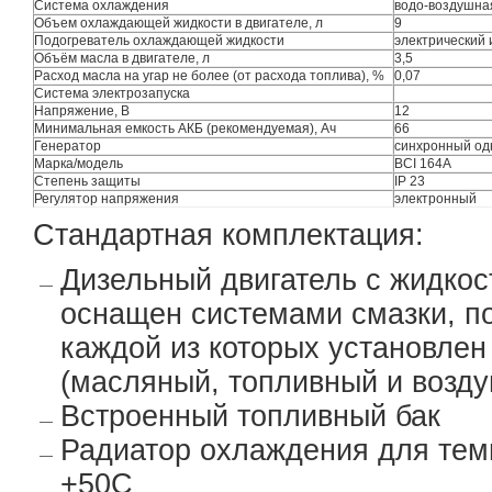
Система охлаждения
водо-воздушна
Объем охлаждающей жидкости в двигателе, л
9
Подогреватель охлаждающей жидкости
электрический 
Объём масла в двигателе, л
3,5
Расход масла на угар не более (от расхода топлива), %
0,07
Система электрозапуска
Напряжение, В
12
Минимальная емкость АКБ (рекомендуемая), Ач
66
Генератор
синхронный о
Марка/модель
BCI 164A
Степень защиты
IP 23
Регулятор напряжения
электронный
Стандартная комплектация:
Дизельный двигатель с жидко
оснащен системами смазки, по
каждой из которых установле
(масляный, топливный и возд
Встроенный топливный бак
Радиатор охлаждения для тем
+50С