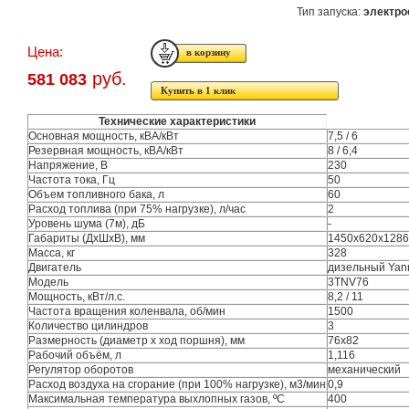
Тип запуска:
электро
Цена:
руб.
581 083
Купить в 1 клик
Технические характеристики
Основная мощность, кВА/кВт
7,5 / 6
Резервная мощность, кВА/кВт
8 / 6,4
Напряжение, В
230
Частота тока, Гц
50
Объем топливного бака, л
60
Расход топлива (при 75% нагрузке), л/час
2
Уровень шума (7м), дБ
-
Габариты (ДхШхВ), мм
1450x620x1286
Масса, кг
328
Двигатель
дизельный Yan
Модель
3TNV76
Мощность, кВт/л.с.
8,2 / 11
Частота вращения коленвала, об/мин
1500
Количество цилиндров
3
Размерность (диаметр х ход поршня), мм
76x82
Рабочий объём, л
1,116
Регулятор оборотов
механический
Расход воздуха на сгорание (при 100% нагрузке), м3/мин
0,9
Максимальная температура выхлопных газов, ºC
400