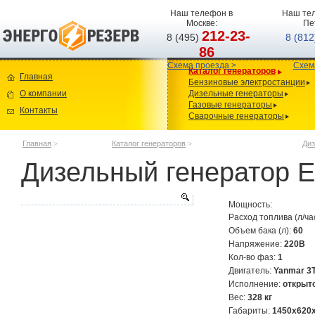
Наш телефон в
Наш тел
Москве:
Пе
212-23-
8 (495)
8 (81
86
Схема проезда >
Схем
Каталог генераторов
Главная
Бензиновые электростанции
О компании
Дизельные генераторы
Газовые генераторы
Контакты
Сварочные генераторы
Главная
>
Каталог генераторов
>
Диз
Дизельный генератор E
Мощность:
Расход топлива (л/ча
Объем бака (л):
60
Напряжение:
220В
Кол-во фаз:
1
Двигатель:
Yanmar 3
Исполнение:
открыт
Вес:
328 кг
Габариты:
1450x620