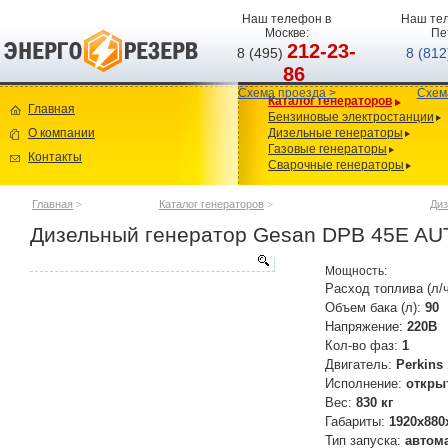
Наш телефон в
Наш тел
Москве:
Пе
212-23-
8 (495)
8 (81
86
Схема проезда >
Схем
Каталог генераторов
Главная
Бензиновые электростанции
О компании
Дизельные генераторы
Газовые генераторы
Контакты
Сварочные генераторы
Главная
>
Каталог генераторов
>
Диз
Дизельный генератор Gesan DPB 45E A
Мощность:
Расход топлива (л/
Объем бака (л):
90
Напряжение:
220В
Кол-во фаз:
1
Двигатель:
Perkins
Исполнение:
откры
Вес:
830 кг
Габариты:
1920х880
Тип запуска:
автом