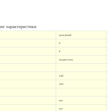
ие характеристики
дизельный
0
6
жидкостное
240
264
нет
нет