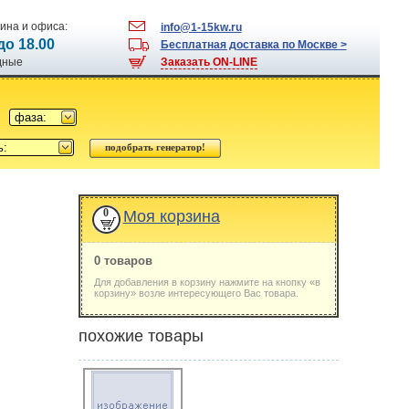
ина и офиса:
info@1-15kw.ru
 до 18.00
Бесплатная доставка по Москве >
одные
Заказать ON-LINE
фаза:
ь:
0
Моя корзина
0 товаров
Для добавления в корзину нажмите на кнопку «в
корзину» возле интересующего Вас товара.
похожие товары