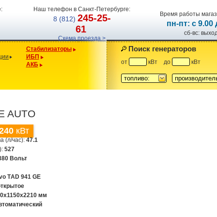
:
Наш телефон в Санкт-Петербурге:
Время работы магаз
245-25-
8 (812)
пн-пт: с 9.00
61
сб-вс: вых
Схема проезда >
Поиск генераторов
Стабилизаторы
ции
ИБП
от
кВт
до
кВт
АКБ
топливо:
производител
0E AUTO
240
кВт
а (л/час):
47.1
):
527
380 Вольт
lvo TАD 941 GE
открытое
30х1150х2210 мм
втоматический