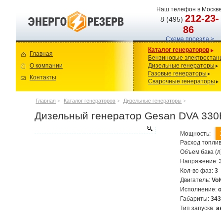
Наш телефон в Москве
212-23-
8 (495)
86
Схема проезда >
Каталог генераторов
Главная
Бензиновые электростан
О компании
Дизельные генераторы
Газовые генераторы
Контакты
Сварочные генераторы
Главная
>
Каталог генераторов
>
Дизельные генераторы
>
Дизельный генератор Gesan DVA 33
Мощность:
Расход топлив
Объем бака (л
Напряжение:
Кол-во фаз:
3
Двигатель:
Vo
Исполнение:
Габариты:
34
Тип запуска:
а