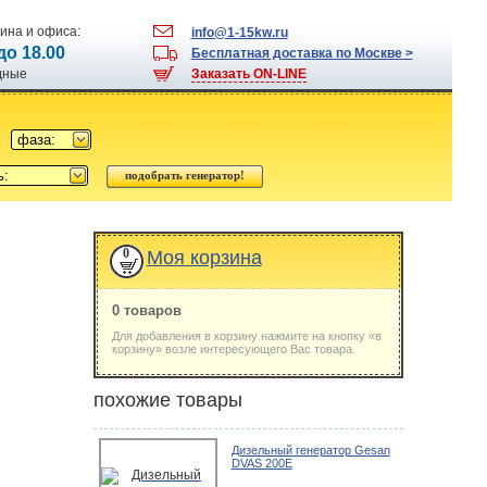
ина и офиса:
info@1-15kw.ru
 до 18.00
Бесплатная доставка по Москве >
одные
Заказать ON-LINE
фаза:
ь:
0
Моя корзина
0 товаров
Для добавления в корзину нажмите на кнопку «в
корзину» возле интересующего Вас товара.
похожие товары
Дизельный генератор Gesan
DVAS 200E