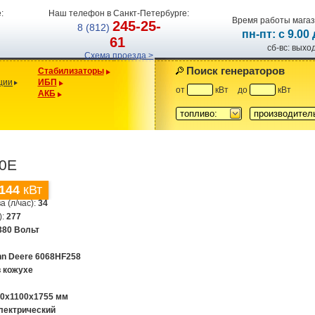
:
Наш телефон в Санкт-Петербурге:
Время работы магаз
245-25-
8 (812)
пн-пт: с 9.00
61
сб-вс: вых
Схема проезда >
Поиск генераторов
Стабилизаторы
ции
ИБП
от
кВт
до
кВт
АКБ
топливо:
производител
00E
144
кВт
а (л/час):
34
):
277
380 Вольт
hn Deere 6068HF258
в кожухе
00х1100х1755 мм
лектрический