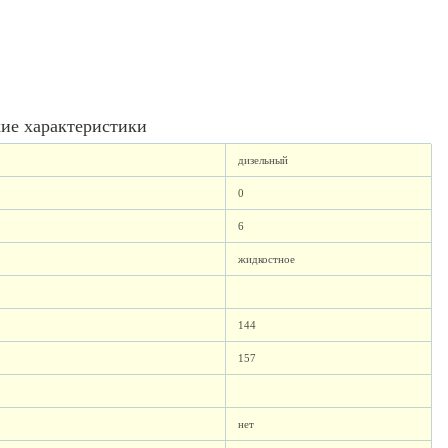
ие характеристики
дизельный
0
6
жидкостное
144
157
нет