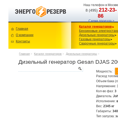
Наш телефон в Москве
212-23-
8 (495)
86
Схема проезда >
Каталог генераторов
Главная
Бензиновые электростан
О компании
Дизельные генераторы
Газовые генераторы
Контакты
Сварочные генераторы
Главная
>
Каталог генераторов
>
Дизельные генераторы
>
Дизельный генератор Gesan DJAS 2
Мощность:
Расход топлив
Объем бака (л
Напряжение:
Кол-во фаз:
3
Двигатель:
Jo
Исполнение:
Вес:
2345 кг
Габариты:
34
Тип запуска:
э