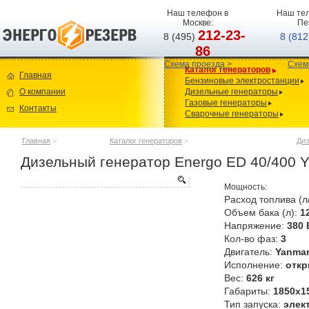
Наш телефон в
Наш тел
Москве:
Пе
212-23-
8 (495)
8 (81
86
Схема проезда >
Схем
Каталог генераторов
Главная
Бензиновые электростанции
О компании
Дизельные генераторы
Газовые генераторы
Контакты
Сварочные генераторы
Главная
>
Каталог генераторов
>
Диз
Дизельный генератор Energo ED 40/400 
Мощность:
Расход топлива (л
Объем бака (л):
1
Напряжение:
380 
Кол-во фаз:
3
Двигатель:
Yanma
Исполнение:
откр
Вес:
626 кг
Габариты:
1850x1
Тип запуска:
элек