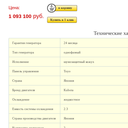
Цена:
руб.
1 093 100
Купить в 1 клик
Технические х
Гарантия генератора
24 месяца
Тип генератора
однофазный
Исполнение
шумозащитный кожух
Панель управления
Toyo
Страна
Япония
Бренд двигателя
Kubota
Охлаждение
жидкостное
Емкость системы охлаждения
2.3
Страна производства двигателя
Япония
Количество цилиндров
2