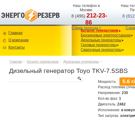
Наш телефон в
Наш тел
Москве:
Пе
212-23-
8 (495)
8 (81
86
Схема проезда >
Схем
Каталог генераторов
Главная
Бензиновые электростанции
О компании
Дизельные генераторы
Газовые генераторы
Контакты
Сварочные генераторы
Главная
>
Каталог генераторов
>
Дизельные генераторы
>
Дизельный генератор Toyo TKV-7.5SBS
5.6
к
Мощность:
Расход топлива (л/ча
Напряжение:
230
Кол-во фаз:
1
Двигатель:
Z482
Исполнение:
в кожу
Тип запуска:
электри