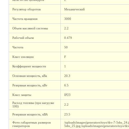
Регулятор оборотов
Механический
Частота вращения
3000
Объем масляной системы
2.2
Рабочий объем
0.479
Частота
50
Класс изоляции
F
Коэффициент мощности
1
Основная мощность, кВа
20.3
Резервная мощность, кВт
6.5
Класс защиты
IP23
Расход топлива (при нагрузке
2.2
100)
Резервная мощность, кВА
23.5
Фото габаритных размеров
/uploads/images/generators/toyo/tkv-7-5sbs_24.j
генераторов
5sbs_25.jpg;/uploads/images/generators/toyo/tk