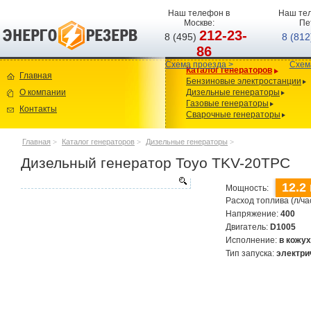
Наш телефон в
Наш тел
Москве:
Пе
212-23-
8 (495)
8 (81
86
Схема проезда >
Схем
Каталог генераторов
Главная
Бензиновые электростанции
О компании
Дизельные генераторы
Газовые генераторы
Контакты
Сварочные генераторы
Главная
>
Каталог генераторов
>
Дизельные генераторы
>
Дизельный генератор Toyo TKV-20TPC
12.2
Мощность:
Расход топлива (л/ча
Напряжение:
400
Двигатель:
D1005
Исполнение:
в кожу
Тип запуска:
электри