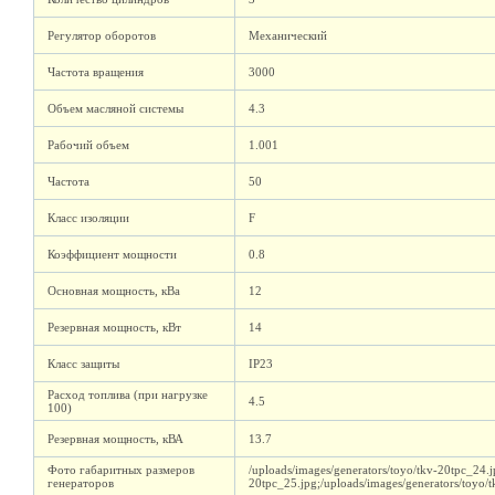
Регулятор оборотов
Механический
Частота вращения
3000
Объем масляной системы
4.3
Рабочий объем
1.001
Частота
50
Класс изоляции
F
Коэффициент мощности
0.8
Основная мощность, кВа
12
Резервная мощность, кВт
14
Класс защиты
IP23
Расход топлива (при нагрузке
4.5
100)
Резервная мощность, кВА
13.7
Фото габаритных размеров
/uploads/images/generators/toyo/tkv-20tpc_24.j
генераторов
20tpc_25.jpg;/uploads/images/generators/toyo/