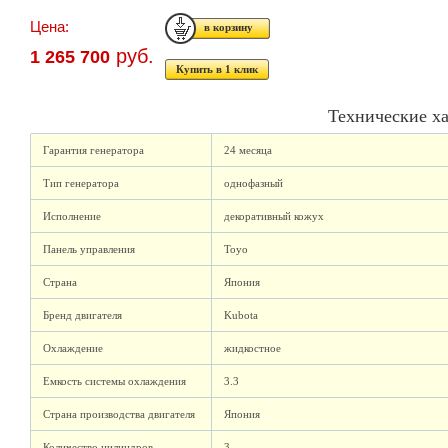
Цена:
руб.
1 265 700
Купить в 1 клик
Технические х
Гарантия генератора
24 месяца
Тип генератора
однофазный
Исполнение
декоративный кожух
Панель управления
Toyo
Страна
Япония
Бренд двигателя
Kubota
Охлаждение
жидкостное
Емкость системы охлаждения
3.3
Страна производства двигателя
Япония
Количество цилиндров
3