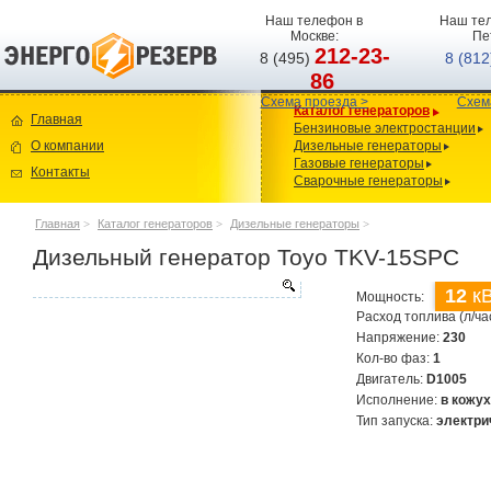
Наш телефон в
Наш тел
Москве:
Пе
212-23-
8 (495)
8 (81
86
Схема проезда >
Схем
Каталог генераторов
Главная
Бензиновые электростанции
О компании
Дизельные генераторы
Газовые генераторы
Контакты
Сварочные генераторы
Главная
>
Каталог генераторов
>
Дизельные генераторы
>
Дизельный генератор Toyo TKV-15SPC
12
кВ
Мощность:
Расход топлива (л/ча
Напряжение:
230
Кол-во фаз:
1
Двигатель:
D1005
Исполнение:
в кожу
Тип запуска:
электри