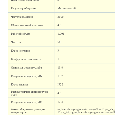
Регулятор оборотов
Механический
Частота вращения
3000
Объем масляной системы
4.3
Рабочий объем
1.001
Частота
50
Класс изоляции
F
Коэффициент мощности
1
Основная мощность, кВа
10.8
Резервная мощность, кВт
13.7
Класс защиты
IP23
Расход топлива (при нагрузке
4.5
100)
Резервная мощность, кВА
12.4
Фото габаритных размеров
/uploads/images/generators/toyo/tkv-15spc_25.j
генераторов
15spc_26.jpg;/uploads/images/generators/toyo/