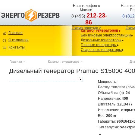
Наш телефон в
Наш тел
Москве:
Пе
212-23-
8 (495)
8 (81
86
Схема проезда >
Схем
Каталог генераторов
Главная
Бензиновые электростанции
О компании
Дизельные генераторы
Газовые генераторы
Контакты
Сварочные генераторы
Главная
>
Каталог генераторов
>
Диз
Дизельный генератор Pramac S15000 40
Мощность:
Расход топлива (л/ча
Объем бака (л):
24
Напряжение:
400
Двигатель:
12LD477
Исполнение:
открыт
Вес:
200 кг
Габариты:
960х641х
Тип запуска:
электри