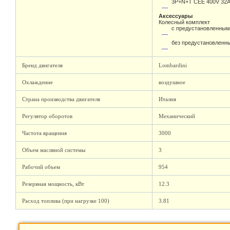
3P+N+T CEE 400V 32A 
Аксессуары
Колесный комплект
с предустановленным
без предустановленны
Бренд двигателя
Lombardini
Охлаждение
воздушное
Страна производства двигателя
Италия
Регулятор оборотов
Механический
Частота вращения
3000
Объем масляной системы
3
Рабочий объем
954
Резервная мощность, кВт
12.3
Расход топлива (при нагрузке 100)
3.81