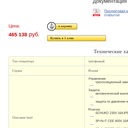
Документация
Продуктовая 
открытое
Цена:
руб.
465 138
Купить в 1 клик
Технические х
Тип генератора
трёхфазный
Страна
Италия
Управление:
трехпозиционный зам
Защита:
автоматический выкл
защита по давлению 
Розетки:
SCHUKO 230V 16A IP5
Описание html
3P+N+T CEE 400V 16A 