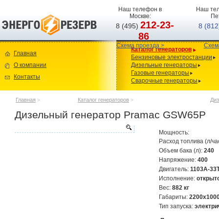
Наш телефон в
Наш тел
Москве:
Пе
212-23-
8 (495)
8 (81
86
Схема проезда >
Схем
Каталог генераторов
Главная
Бензиновые электростанции
О компании
Дизельные генераторы
Газовые генераторы
Контакты
Сварочные генераторы
Главная
>
Каталог генераторов
>
Диз
Дизельный генератор Pramac GSW65P
Мощность:
Расход топлива (л/ча
Объем бака (л):
240
Напряжение:
400
Двигатель:
1103A-33
Исполнение:
открыт
Вес:
882 кг
Габариты:
2200х100
Тип запуска:
электри