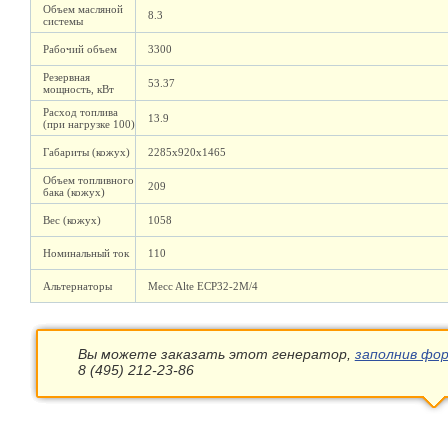
Объем масляной
8.3
системы
Рабочий объем
3300
Резервная
53.37
мощность, кВт
Расход топлива
13.9
(при нагрузке 100)
Габариты (кожух)
2285х920х1465
Объем топливного
209
бака (кожух)
Вес (кожух)
1058
Номинальный ток
110
Альтернаторы
Mecc Alte ECP32-2M/4
Вы можете заказать этот генератор,
заполнив фор
8 (495) 212-23-86