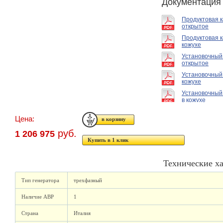
Документация
Продуктовая 
открытое
Продуктовая к
кожухе
Установочный
открытое
Установочный
кожухе
Установочный
в кожухе
Цена:
руб.
1 206 975
Купить в 1 клик
Технические х
Тип генератора
трехфазный
Наличие АВР
1
Страна
Италия