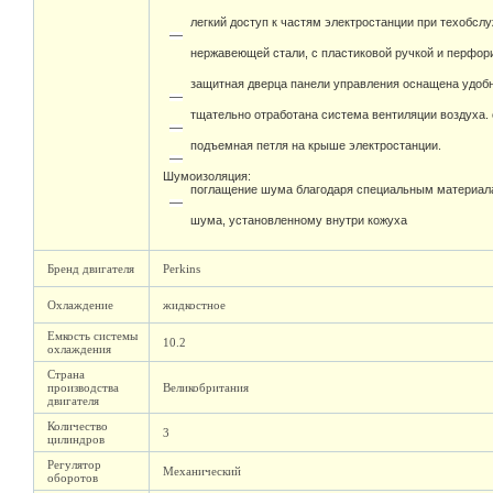
легкий доступ к частям электростанции при техобсл
нержавеющей стали, с пластиковой ручкой и перфо
защитная дверца панели управления оснащена удоб
тщательно отработана система вентиляции воздуха.
подъемная петля на крыше электростанции.
Шумоизоляция:
поглащение шума благодаря специальным материал
шума, установленному внутри кожуха
Бренд двигателя
Perkins
Охлаждение
жидкостное
Емкость системы
10.2
охлаждения
Страна
производства
Великобритания
двигателя
Количество
3
цилиндров
Регулятор
Механический
оборотов