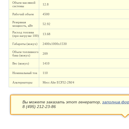
Объем масляной
12.8
системы
Рабочий объем
4500
Резервная
52.92
мощность, кВт
Расход топлива
13.68
(при нагрузке 100)
Габариты (кожух)
2400х1000х1530
Объем топливного
209
бака (кожух)
Вес (кожух)
1410
Номинальный ток
110
Альтернаторы
Mecc Alte ECP32-2M/4
Вы можете заказать этот генератор,
заполнив фор
8 (495) 212-23-86