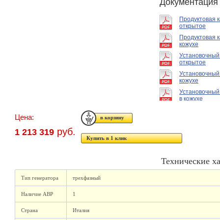
Документация
Продуктовая 
открытое
Продуктовая к
кожухе
Установочный
открытое
Установочный
кожухе
Установочный
в кожухе
Цена:
руб.
1 213 319
Купить в 1 клик
Технические х
Тип генератора
трехфазный
Наличие АВР
1
Страна
Италия