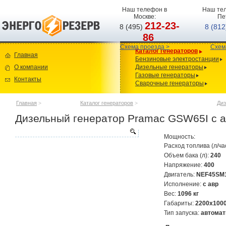
Наш телефон в
Наш тел
Москве:
Пе
212-23-
8 (495)
8 (81
86
Схема проезда >
Схем
Каталог генераторов
Главная
Бензиновые электростанции
О компании
Дизельные генераторы
Газовые генераторы
Контакты
Сварочные генераторы
Главная
>
Каталог генераторов
>
Диз
Дизельный генератор Pramac GSW65I с 
Мощность:
Расход топлива (л/ча
Объем бака (л):
240
Напряжение:
400
Двигатель:
NEF45SM
Исполнение:
с авр
Вес:
1096 кг
Габариты:
2200х100
Тип запуска:
автомат