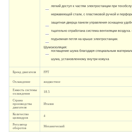
легкий доступ к частям электростанции при техобсл
нержавеющей стали, с пластиковой ручкой и перфо
защитная дверца панели управления оснащена удоб
тщательно отработана система вентиляции воздуха.
подъемная петля на крыше электростанции.
Шумоизоляция:
поглащение шума благодаря специальным материал
шума, установленному внутри кожуха
Бренд двигателя
FPT
Охлаждение
жидкостное
Емкость системы
18.5
охлаждения
Страна
производства
Италия
двигателя
Количество
4
цилиндров
Регулятор
Механический
оборотов