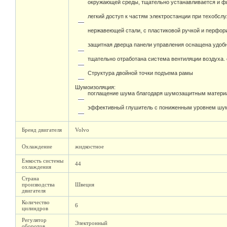
окружающей среды, тщательно устанавливается и фи
легкий доступ к частям электростанции при техобсл
нержавеющей стали, с пластиковой ручкой и перфо
защитная дверца панели управления оснащена удоб
тщательно отработана система вентиляции воздуха.
Структура двойной точки подъема рамы
Шумоизоляция:
поглащение шума благодаря шумозащитным материа
эффективный глушитель с пониженным уровнем шума
Бренд двигателя
Volvo
Охлаждение
жидкостное
Емкость системы
44
охлаждения
Страна
производства
Швеция
двигателя
Количество
6
цилиндров
Регулятор
Электронный
оборотов