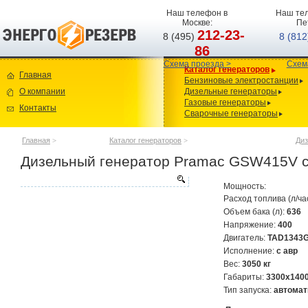
Наш телефон в
Наш тел
Москве:
Пе
212-23-
8 (495)
8 (81
86
Схема проезда >
Схем
Каталог генераторов
Главная
Бензиновые электростанции
О компании
Дизельные генераторы
Газовые генераторы
Контакты
Сварочные генераторы
Главная
>
Каталог генераторов
>
Диз
Дизельный генератор Pramac GSW415V с
Мощность:
Расход топлива (л/ча
Объем бака (л):
636
Напряжение:
400
Двигатель:
TAD1343
Исполнение:
с авр
Вес:
3050 кг
Габариты:
3300х140
Тип запуска:
автомат