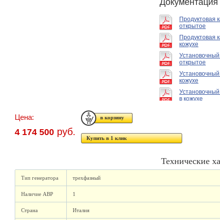
Документация
Продуктовая 
открытое
Продуктовая к
кожухе
Установочный
открытое
Установочный
кожухе
Установочный
в кожухе
Цена:
руб.
4 174 500
Купить в 1 клик
Технические х
Тип генератора
трехфазный
Наличие АВР
1
Страна
Италия