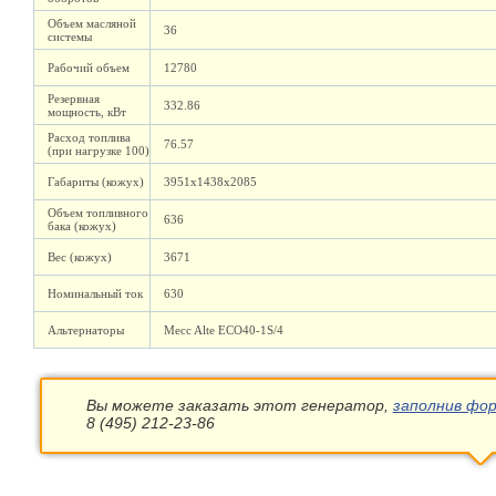
Объем масляной
36
системы
Рабочий объем
12780
Резервная
332.86
мощность, кВт
Расход топлива
76.57
(при нагрузке 100)
Габариты (кожух)
3951х1438х2085
Объем топливного
636
бака (кожух)
Вес (кожух)
3671
Номинальный ток
630
Альтернаторы
Mecc Alte ECO40-1S/4
Вы можете заказать этот генератор,
заполнив фор
8 (495) 212-23-86