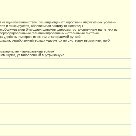
й из оцинкованной стали, защищающей от коррозии и аггресивных условий
ся и фиксируется, обеспечивая защиту от непогоды.
 техобслуживании благодаря широким дверцам, установленным на петлях из
и перфорированными гальванизированными стальными листами.
на удобным смотровым окном и запираемой ручкой.
оздуха. отработанный воздух удаляется по системам выхлопных труб.
материалам (минеральный войлок)
ем шума, установленный внутри кожуха.