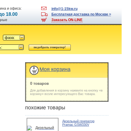
ина и офиса:
info@1-15kw.ru
 до 18.00
Бесплатная доставка по Москве >
одные
Заказать ON-LINE
фаза:
ь:
0
Моя корзина
0 товаров
Для добавления в корзину нажмите на кнопку «в
корзину» возле интересующего Вас товара.
похожие товары
Дизельный генератор
Pramac GSW330V