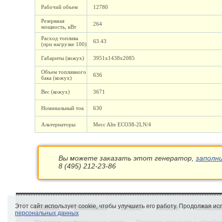
Рабочий объем
12780
Резервная
264
мощность, кВт
Расход топлива
63.43
(при нагрузке 100)
Габариты (кожух)
3951х1438х2085
Объем топливного
636
бака (кожух)
Вес (кожух)
3671
Номинальный ток
630
Альтернаторы
Mecc Alte ECO38-2LN/4
Вы можете заказать этот генератор,
заполн
8 (495) 212-23-86
Этот сайт использует cookie, чтобы улучшить его работу. Продолжая и
Главная
О компании
Статьи
Каталог
Бензинов
персональных данных