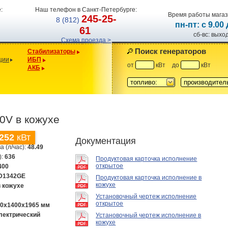
:
Наш телефон в Санкт-Петербурге:
Время работы магаз
245-25-
8 (812)
пн-пт: с 9.00
61
сб-вс: вых
Схема проезда >
Поиск генераторов
Стабилизаторы
ции
ИБП
от
кВт
до
кВт
АКБ
топливо:
производител
0V в кожухе
252
кВт
Документация
а (л/час):
48.49
):
636
Продуктовая карточка исполнение
открытое
400
D1342GE
Продуктовая карточка исполнение в
кожухе
в кожухе
Установочный чертеж исполнение
открытое
00х1400х1965 мм
лектрический
Установочный чертеж исполнение в
кожухе