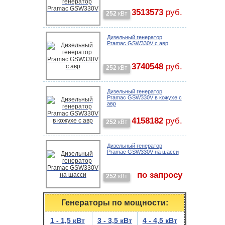
3513573
руб.
252
кВт
Дизельный генератор
Pramac GSW330V с авр
3740548
руб.
252
кВт
Дизельный генератор
Pramac GSW330V в кожухе с
авр
4158182
руб.
252
кВт
Дизельный генератор
Pramac GSW330V на шасси
по запросу
252
кВт
Генераторы по мощности:
1 - 1,5 кВт
3 - 3,5 кВт
4 - 4,5 кВт