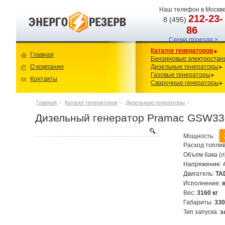
Наш телефон в Москве
212-23-
8 (495)
86
Схема проезда >
Каталог генераторов
Главная
Бензиновые электростан
О компании
Дизельные генераторы
Газовые генераторы
Контакты
Сварочные генераторы
Главная
>
Каталог генераторов
>
Дизельные генераторы
>
Дизельный генератор Pramac GSW33
Мощность:
Расход топлив
Объем бака (л
Напряжение:
Двигатель:
TA
Исполнение:
Вес:
3160 кг
Габариты:
33
Тип запуска:
э