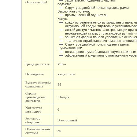
защита всех подвижных частей.
Описание html
подъема
Структура двойной точки подъема рамы
Выхлопная система:
промышленный глушитель
Кожух:
кожух изготавливается из модульных панеле
окружающей среды, тщательно устанавливает
легкий доступ к частям электростанции при
нержавеющей стали, с пластиковой ручкой 
защитная дверца панели управления оснаще
тщательно отработана система вентиляции в
Структура двойной точки подъема рамы
Шумоизоляция:
поглащение шума благодаря шумозащитным 
эффективный глушитель с пониженным уровн
Бренд двигателя
Volvo
Охлаждение
жидкостное
Емкость системы
44
охлаждения
Страна
производства
Швеция
двигателя
Количество
6
цилиндров
Регулятор
Электронный
оборотов
Объем масляной
36
системы