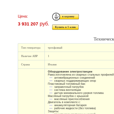
Цена:
руб.
3 931 207
Купить в 1 клик
Техническ
Тип генератора
трехфазный
Наличие АВР
1
Страна
Италия
Оборудование электростанции
Рама изготовлена из сварных стальных профилей 
антивибрационных соединений
сварных поддерживающих опор
Пластиковый топливный бак:
заправочный патрубок
система вентиляции
датчик минимального уровня топлива
Масляный патрубок с крышкой:
масляные приспособления
Двигатель в комплекте с:
аккамуляторная батарея
рабочие жидкости (без топлива)
Защиты: