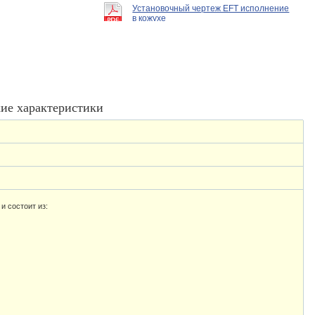
Установочный чертеж EFT исполнение
в кожухе
ие характеристики
и состоит из: