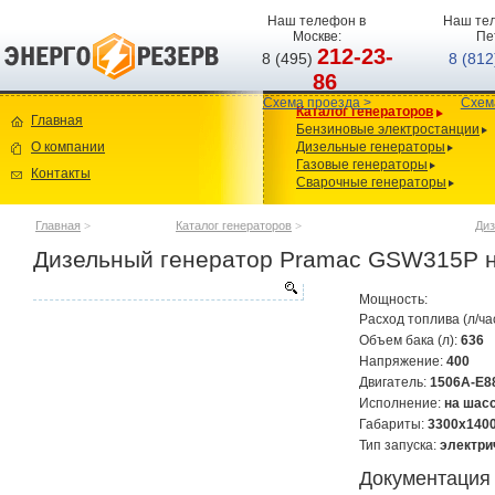
Наш телефон в
Наш тел
Москве:
Пе
212-23-
8 (495)
8 (81
86
Схема проезда >
Схем
Каталог генераторов
Главная
Бензиновые электростанции
О компании
Дизельные генераторы
Газовые генераторы
Контакты
Сварочные генераторы
Главная
>
Каталог генераторов
>
Диз
Дизельный генератор Pramac GSW315P 
Мощность:
Расход топлива (л/ча
Объем бака (л):
636
Напряжение:
400
Двигатель:
1506A-E8
Исполнение:
на шас
Габариты:
3300х140
Тип запуска:
электри
Документация