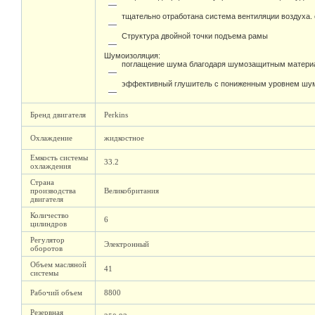
защитная дверца панели управления оснащена удоб
тщательно отработана система вентиляции воздуха.
Структура двойной точки подъема рамы
Шумоизоляция:
поглащение шума благодаря шумозащитным материа
эффективный глушитель с пониженным уровнем шума
Бренд двигателя
Perkins
Охлаждение
жидкостное
Емкость системы
33.2
охлаждения
Страна
производства
Великобритания
двигателя
Количество
6
цилиндров
Регулятор
Электронный
оборотов
Объем масляной
41
системы
Рабочий объем
8800
Резервная