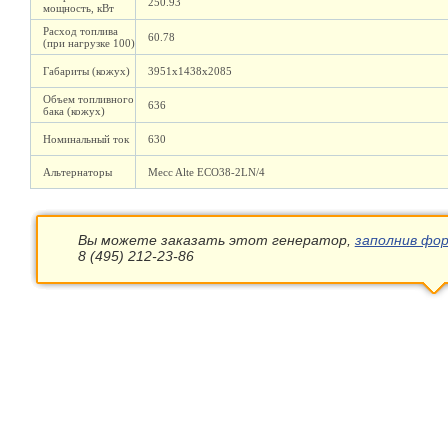
250.93
мощность, кВт
Расход топлива
60.78
(при нагрузке 100)
Габариты (кожух)
3951х1438х2085
Объем топливного
636
бака (кожух)
Номинальный ток
630
Альтернаторы
Mecc Alte ECO38-2LN/4
Вы можете заказать этот генератор,
заполнив фор
8 (495) 212-23-86