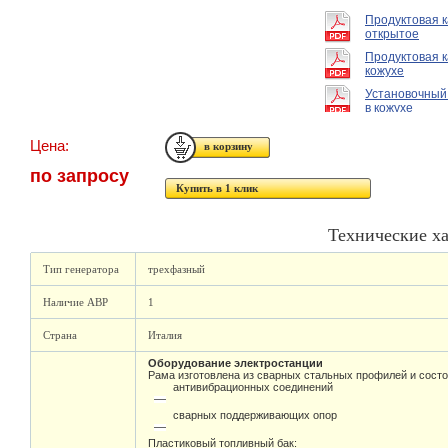
Продуктовая 
открытое
Продуктовая к
кожухе
Установочный
в кожухе
Цена:
по запросу
Купить в 1 клик
Технические х
Тип генератора
трехфазный
Наличие АВР
1
Страна
Италия
Оборудование электростанции
Рама изготовлена из сварных стальных профилей и состо
антивибрационных соединений
сварных поддерживающих опор
Пластиковый топливный бак: