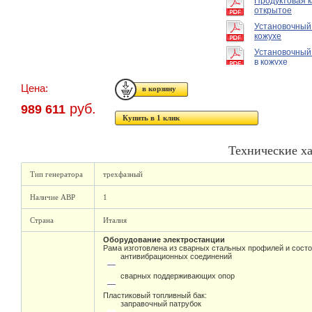
Продуктовая 
открытое
Установочный
кожухе
Установочный
в кожухе
Цена:
руб.
989 611
Купить в 1 клик
Технические х
Тип генератора
трехфазный
Наличие АВР
1
Страна
Италия
Оборудование электростанции
Рама изготовлена из сварных стальных профилей и состо
антивибрационных соединений
сварных поддерживающих опор
Пластиковый топливный бак:
заправочный патрубок