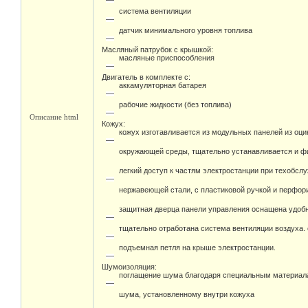
система вентиляции
датчик минимального уровня топлива
Масляный патрубок с крышкой:
масляные приспособления
Двигатель в комплекте с:
аккамуляторная батарея
рабочие жидкости (без топлива)
Описание html
Кожух:
кожух изготавливается из модульных панелей из оц
окружающей среды, тщательно устанавливается и фи
легкий доступ к частям электростанции при техобсл
нержавеющей стали, с пластиковой ручкой и перфо
защитная дверца панели управления оснащена удоб
тщательно отработана система вентиляции воздуха.
подъемная петля на крыше электростанции.
Шумоизоляция:
поглащение шума благодаря специальным материал
шума, установленному внутри кожуха