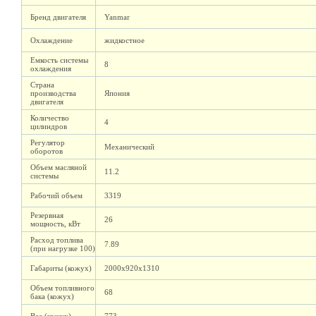
Бренд двигателя
Yanmar
Охлаждение
жидкостное
Емкость системы
8
охлаждения
Страна
производства
Япония
двигателя
Количество
4
цилиндров
Регулятор
Механический
оборотов
Объем масляной
11.2
системы
Рабочий объем
3319
Резервная
26
мощность, кВт
Расход топлива
7.89
(при нагрузке 100)
Габариты (кожух)
2000х920х1310
Объем топливного
68
бака (кожух)