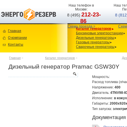
Наш телефон в
Наш тел
Москве:
Пе
212-23-
8 (495)
8 (81
86
Схема проезда >
Схем
Каталог генераторов
Главная
Бензиновые электростанции
О компании
Дизельные генераторы
Газовые генераторы
Контакты
Сварочные генераторы
Главная
>
Каталог генераторов
>
Диз
Дизельный генератор Pramac GSW30Y
Мощность:
Расход топлива (л/ча
Напряжение:
400
Двигатель:
4TNV98-I
Исполнение:
в кожу
Габариты:
2000х920
Тип запуска:
электри
Документация