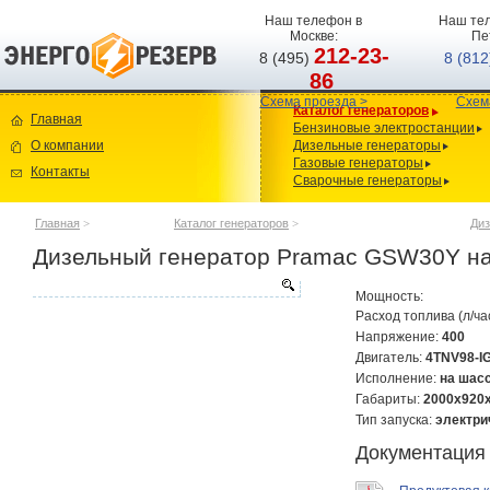
Наш телефон в
Наш тел
Москве:
Пе
212-23-
8 (495)
8 (81
86
Схема проезда >
Схем
Каталог генераторов
Главная
Бензиновые электростанции
О компании
Дизельные генераторы
Газовые генераторы
Контакты
Сварочные генераторы
Главная
>
Каталог генераторов
>
Диз
Дизельный генератор Pramac GSW30Y н
Мощность:
Расход топлива (л/ча
Напряжение:
400
Двигатель:
4TNV98-I
Исполнение:
на шас
Габариты:
2000х920
Тип запуска:
электри
Документация