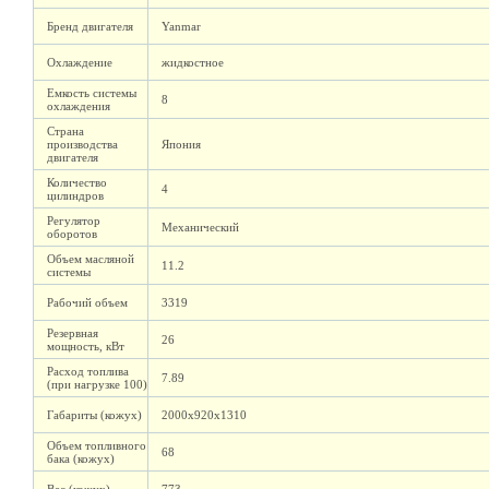
Бренд двигателя
Yanmar
Охлаждение
жидкостное
Емкость системы
8
охлаждения
Страна
производства
Япония
двигателя
Количество
4
цилиндров
Регулятор
Механический
оборотов
Объем масляной
11.2
системы
Рабочий объем
3319
Резервная
26
мощность, кВт
Расход топлива
7.89
(при нагрузке 100)
Габариты (кожух)
2000х920х1310
Объем топливного
68
бака (кожух)