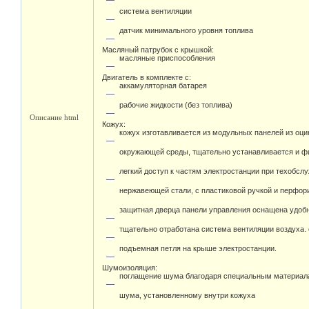
система вентиляции
датчик минимального уровня топлива
Масляный патрубок с крышкой:
масляные приспособления
Двигатель в комплекте с:
аккамуляторная батарея
рабочие жидкости (без топлива)
Описание html
Кожух:
кожух изготавливается из модульных панелей из оц
окружающей среды, тщательно устанавливается и фи
легкий доступ к частям электростанции при техобсл
нержавеющей стали, с пластиковой ручкой и перфо
защитная дверца панели управления оснащена удоб
тщательно отработана система вентиляции воздуха.
подъемная петля на крыше электростанции.
Шумоизоляция:
поглащение шума благодаря специальным материал
шума, установленному внутри кожуха