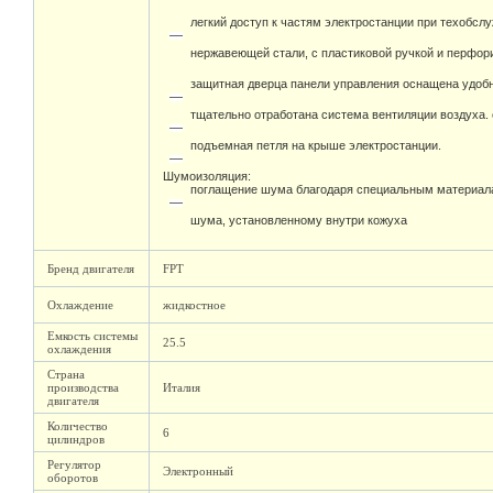
легкий доступ к частям электростанции при техобсл
нержавеющей стали, с пластиковой ручкой и перфо
защитная дверца панели управления оснащена удоб
тщательно отработана система вентиляции воздуха.
подъемная петля на крыше электростанции.
Шумоизоляция:
поглащение шума благодаря специальным материал
шума, установленному внутри кожуха
Бренд двигателя
FPT
Охлаждение
жидкостное
Емкость системы
25.5
охлаждения
Страна
производства
Италия
двигателя
Количество
6
цилиндров
Регулятор
Электронный
оборотов