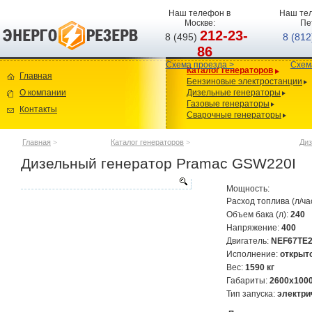
Наш телефон в
Наш тел
Москве:
Пе
212-23-
8 (495)
8 (81
86
Схема проезда >
Схем
Каталог генераторов
Главная
Бензиновые электростанции
О компании
Дизельные генераторы
Газовые генераторы
Контакты
Сварочные генераторы
Главная
>
Каталог генераторов
>
Диз
Дизельный генератор Pramac GSW220I
Мощность:
Расход топлива (л/ча
Объем бака (л):
240
Напряжение:
400
Двигатель:
NEF67TE
Исполнение:
открыт
Вес:
1590 кг
Габариты:
2600х100
Тип запуска:
электри