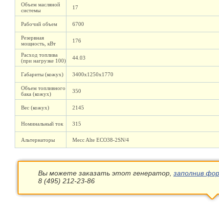
Объем масляной
17
системы
Рабочий объем
6700
Резервная
176
мощность, кВт
Расход топлива
44.03
(при нагрузке 100)
Габариты (кожух)
3400х1250х1770
Объем топливного
350
бака (кожух)
Вес (кожух)
2145
Номинальный ток
315
Альтернаторы
Mecc Alte ECO38-2SN/4
Вы можете заказать этот генератор,
заполнив фор
8 (495) 212-23-86