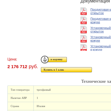
Документация
Продуктовая 
открытое
Продуктовая к
кожухе
Установочный
открытое
Установочный
кожухе
Установочный
в кожухе
Цена:
руб.
2 176 712
Купить в 1 клик
Технические х
Тип генератора
трехфазный
Наличие АВР
1
Страна
Италия