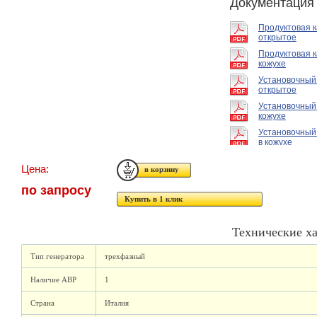
Документация
Продуктовая 
открытое
Продуктовая к
кожухе
Установочный
открытое
Установочный
кожухе
Установочный
в кожухе
Цена:
по запросу
Купить в 1 клик
Технические х
Тип генератора
трехфазный
Наличие АВР
1
Страна
Италия