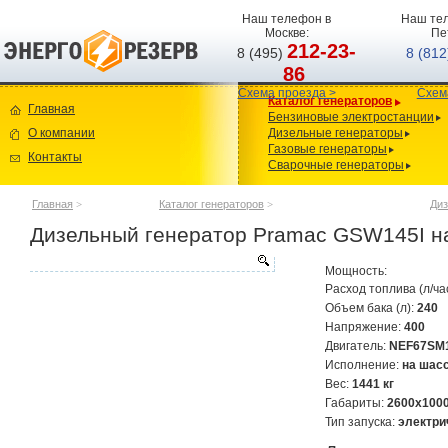
Наш телефон в
Наш тел
Москве:
Пе
212-23-
8 (495)
8 (81
86
Схема проезда >
Схем
Каталог генераторов
Главная
Бензиновые электростанции
О компании
Дизельные генераторы
Газовые генераторы
Контакты
Сварочные генераторы
Главная
>
Каталог генераторов
>
Диз
Дизельный генератор Pramac GSW145I н
Мощность:
Расход топлива (л/ча
Объем бака (л):
240
Напряжение:
400
Двигатель:
NEF67SM
Исполнение:
на шас
Вес:
1441 кг
Габариты:
2600х100
Тип запуска:
электри