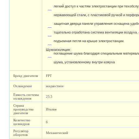
легкий доступ к частям электростанции при техобсл
нержавеющей стали, с пластиковой ручкой и перфо
защитная дверца панели управления оснащена удоб
тщательно отработана система вентиляции воздуха.
подъемная петля на крыше электростанции.
Шумоизоляция:
поглащение шума благодаря специальным материал
шума, установленному внутри кожуха
Бренд двигателя
FPT
Охлаждение
жидкостное
Емкость системы
25.5
охлаждения
Страна
производства
Италия
двигателя
Количество
6
цилиндров
Регулятор
Механический
оборотов