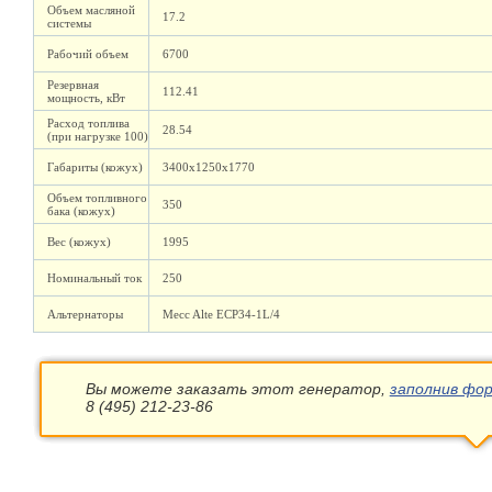
Объем масляной
17.2
системы
Рабочий объем
6700
Резервная
112.41
мощность, кВт
Расход топлива
28.54
(при нагрузке 100)
Габариты (кожух)
3400х1250х1770
Объем топливного
350
бака (кожух)
Вес (кожух)
1995
Номинальный ток
250
Альтернаторы
Mecc Alte ECP34-1L/4
Вы можете заказать этот генератор,
заполнив фор
8 (495) 212-23-86