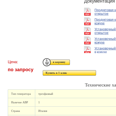
Документация
Продуктовая 
открытое
Продуктовая к
кожухе
Установочный
открытое
Установочный
кожухе
Установочный
в кожухе
Цена:
по запросу
Купить в 1 клик
Технические х
Тип генератора
трехфазный
Наличие АВР
1
Страна
Италия