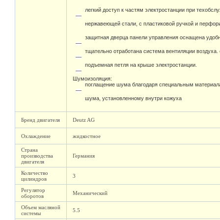
легкий доступ к частям электростанции при техобсл
нержавеющей стали, с пластиковой ручкой и перфо
защитная дверца панели управления оснащена удоб
тщательно отработана система вентиляции воздуха.
подъемная петля на крыше электростанции.
Шумоизоляция:
поглащение шума благодаря специальным материал
шума, установленному внутри кожуха
Бренд двигателя
Deutz AG
Охлаждение
жидкостное
Страна
производства
Германия
двигателя
Количество
3
цилиндров
Регулятор
Механический
оборотов
Объем масляной
5.5
системы