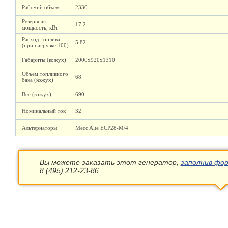
Рабочий объем
2330
Резервная
17.2
мощность, кВт
Расход топлива
5.82
(при нагрузке 100)
Габариты (кожух)
2000х920х1310
Объем топливного
68
бака (кожух)
Вес (кожух)
690
Номинальный ток
32
Альтернаторы
Mecc Alte ECP28-M/4
Вы можете заказать этот генератор,
заполнив фор
8 (495) 212-23-86