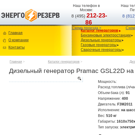
Наш телефон в
Наш тел
Москве:
Пе
212-23-
8 (495)
8 (81
86
Схема проезда >
Схем
Каталог генераторов
Главная
Бензиновые электростанции
О компании
Дизельные генераторы
Газовые генераторы
Контакты
Сварочные генераторы
Главная
>
Каталог генераторов
>
Диз
Дизельный генератор Pramac GSL22D на
Мощность:
Расход топлива (л/ча
Объем бака (л):
91
Напряжение:
400
Двигатель:
F3M2011
Исполнение:
на шас
Вес:
510 кг
Габариты:
1610х750
Тип запуска:
электри