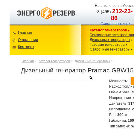
Наш телефон в Москве
212-23-
8 (495)
86
Схема проезда >
Каталог генераторов
Главная
Бензиновые электростан
О компании
Дизельные генераторы
Газовые генераторы
Контакты
Сварочные генераторы
Главная
>
Каталог генераторов
>
Дизельные генераторы
>
Дизельный генератор Pramac GBW1
Мощность:
Расход топлив
Объем бака (л
Напряжение:
Двигатель:
3T
Исполнение:
Вес:
390 кг
Габариты:
16
Тип запуска:
э