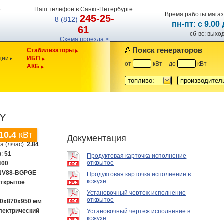
:
Наш телефон в Санкт-Петербурге:
Время работы магаз
245-25-
8 (812)
пн-пт: с 9.00
61
сб-вс: вых
Схема проезда >
Поиск генераторов
Стабилизаторы
ции
ИБП
от
кВт
до
кВт
АКБ
топливо:
производител
5Y
10.4
кВт
Документация
а (л/час):
2.84
):
51
Продуктовая карточка исполнение
открытое
400
NV88-BGPGE
Продуктовая карточка исполнение в
кожухе
открытое
Установочный чертеж исполнение
открытое
00х870х950 мм
лектрический
Установочный чертеж исполнение в
кожухе