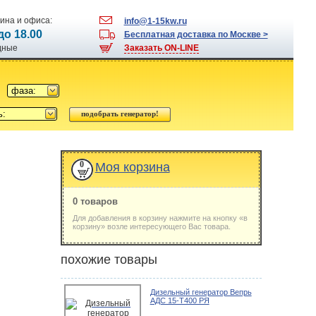
ина и офиса:
info@1-15kw.ru
 до 18.00
Бесплатная доставка по Москве >
одные
Заказать ON-LINE
фаза:
ь:
0
Моя корзина
0 товаров
Для добавления в корзину нажмите на кнопку «в
корзину» возле интересующего Вас товара.
похожие товары
Дизельный генератор Вепрь
АДС 15-Т400 РЯ