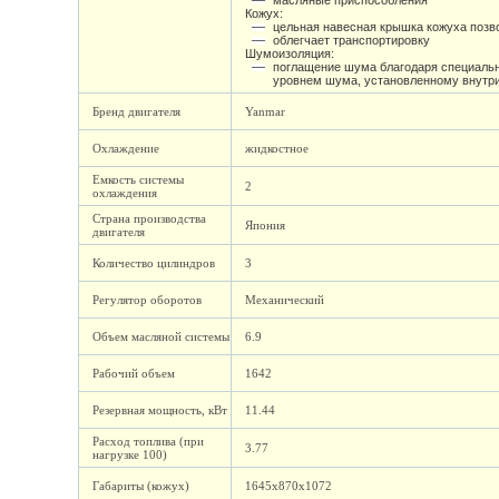
масляные приспособления
Кожух:
цельная навесная крышка кожуха позво
облегчает транспортировку
Шумоизоляция:
поглащение шума благодаря специаль
уровнем шума, установленному внутр
Бренд двигателя
Yanmar
Охлаждение
жидкостное
Емкость системы
2
охлаждения
Страна производства
Япония
двигателя
Количество цилиндров
3
Регулятор оборотов
Механический
Объем масляной системы
6.9
Рабочий объем
1642
Резервная мощность, кВт
11.44
Расход топлива (при
3.77
нагрузке 100)
Габариты (кожух)
1645х870х1072