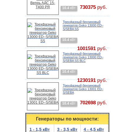
730375
руб.
10.4
кВт
Трехфазный бензиновый
генератор Geko 13000 ED–
S/SEBA SS
10.4
кВт
1001591
руб.
Трехфазный бензиновый
генератор Geko 13000 ED–
S/SEBA SS BLC
10.4
кВт
1230191
руб.
Трехфазный бензиновый
генератор Geko 13001 ED–
S/SEBA
702698
руб.
10.4
кВт
Генераторы по мощности:
1 - 1,5 кВт
3 - 3,5 кВт
4 - 4,5 кВт