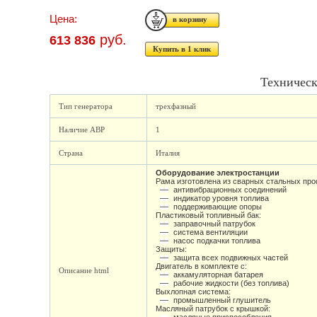
Цена:
руб.
613 836
Купить в 1 клик
Техническ
Тип генератора
трехфазный
Наличие АВР
1
Страна
Италия
Оборудование электростанции
Рама изготовлена из сварных стальных про
антивибрационных соединений
индикатор уровня топлива
поддерживающие опоры
Пластиковый топливный бак:
заправочный патрубок
система вентиляции
насос подкачки топлива
Защиты:
защита всех подвижных частей
Двигатель в комплекте с:
Описание html
аккамуляторная батарея
рабочие жидкости (без топлива)
Выхлопная система:
промышленный глушитель
Масляный патрубок с крышкой: