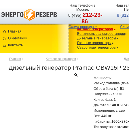
Наш телефон в
Наш тел
Москве:
Пе
212-23-
8 (495)
8 (81
86
Схема проезда >
Схем
Каталог генераторов
Главная
Бензиновые электростанции
О компании
Дизельные генераторы
Газовые генераторы
Контакты
Сварочные генераторы
Главная
>
Каталог генераторов
>
Диз
Дизельный генератор Pramac GBW15P 23
Мощность:
Расход топлива (л/ча
Объем бака (л):
51
Напряжение:
230
Кол-во фаз:
1
Двигатель:
403D-15G
Исполнение:
с авр
Вес:
440 кг
Габариты:
1600х870
Тип запуска:
автомат