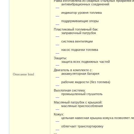
Рама изготовлена из сварных стальных профилей и 
антивибрационных соединений
индикатор уровня топлива
поддерживающие опоры
Пластиковый топливный бак:
заправочный патрубок
система вентиляции
насос подкачки топлива
Защиты:
защита всех подвижных частей
Двигатель в комплекте с:
аккамуляторная батарея
Описание html
рабочие жидкости (без топлива)
Выхлопная система:
промышленный глушитель
Масляный патрубок с крышкой:
масляные приспособления
Кожух:
цельная навесная крышка кожуха позволяет ле
облегчает транспортировку