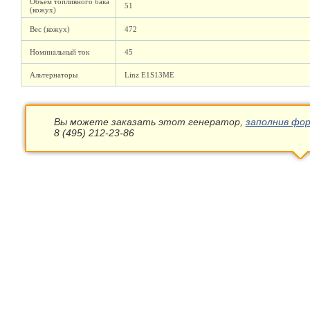
Объем топливного бака
51
(кожух)
Вес (кожух)
472
Номинальный ток
45
Альтернаторы
Linz E1S13ME
Вы можете заказать этот генератор,
заполнив фор
8 (495) 212-23-86