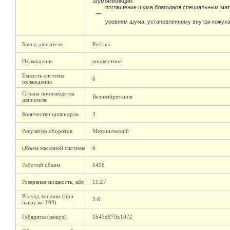
Шумоизоляция:
поглащение шума благодаря специальным мат
уровнем шума, установленному внутри кожух
Бренд двигателя
Perkins
Охлаждение
жидкостное
Емкость системы
6
охлаждения
Страна производства
Великобритания
двигателя
Количество цилиндров
3
Регулятор оборотов
Механический
Объем масляной системы
6
Рабочий объем
1496
Резервная мощность, кВт
11.27
Расход топлива (при
3.6
нагрузке 100)
Габариты (кожух)
1645х870х1072