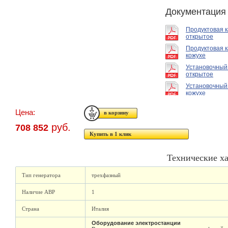
Документация
Продуктовая 
открытое
Продуктовая к
кожухе
Установочный
открытое
Установочный
кожухе
Цена:
руб.
708 852
Купить в 1 клик
Технические х
Тип генератора
трехфазный
Наличие АВР
1
Страна
Италия
Оборудование электростанции