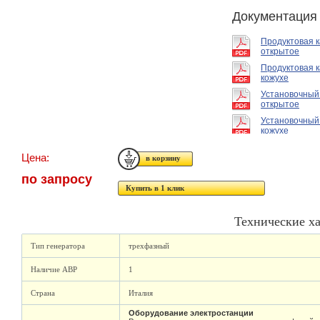
Документация
Продуктовая 
открытое
Продуктовая к
кожухе
Установочный
открытое
Установочный
кожухе
Цена:
по запросу
Купить в 1 клик
Технические х
Тип генератора
трехфазный
Наличие АВР
1
Страна
Италия
Оборудование электростанции