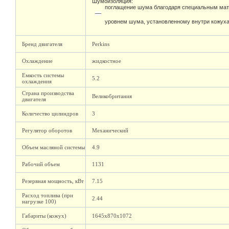
Шумоизоляция:
поглащение шума благодаря специальным мат
уровнем шума, установленному внутри кожух
Бренд двигателя
Perkins
Охлаждение
жидкостное
Емкость системы
5.2
охлаждения
Страна производства
Великобритания
двигателя
Количество цилиндров
3
Регулятор оборотов
Механический
Объем масляной системы
4.9
Рабочий объем
1131
Резервная мощность, кВт
7.15
Расход топлива (при
2.44
нагрузке 100)
Габариты (кожух)
1645х870х1072