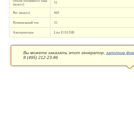
Объем топливного бака
51
(кожух)
Вес (кожух)
460
Номинальный ток
32
Альтернаторы
Linz E1S13SB
Вы можете заказать этот генератор,
заполнив фор
8 (495) 212-23-86