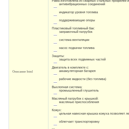
Рама изготовлена из сварных стальных профилей и 
антивибрационных соединений
индикатор уровня топлива
поддерживающие опоры
Пластиковый топливный бак:
заправочный патрубок
система вентиляции
насос подкачки топлива
Защиты:
защита всех подвижных частей
Двигатель в комплекте с:
аккамуляторная батарея
Описание html
рабочие жидкости (без топлива)
Выхлопная система:
промышленный глушитель
Масляный патрубок с крышкой:
масляные приспособления
Кожух:
цельная навесная крышка кожуха позволяет ле
облегчает транспортировку