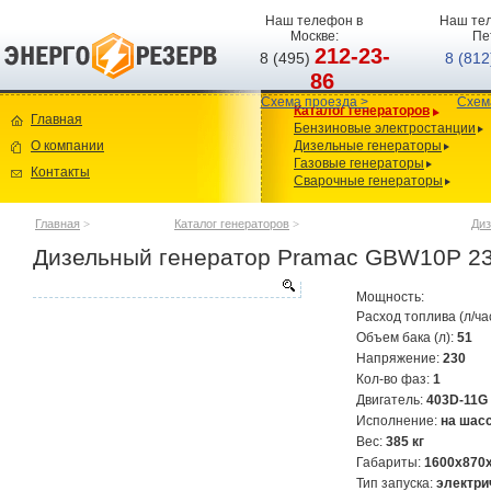
Наш телефон в
Наш тел
Москве:
Пе
212-23-
8 (495)
8 (81
86
Схема проезда >
Схем
Каталог генераторов
Главная
Бензиновые электростанции
О компании
Дизельные генераторы
Газовые генераторы
Контакты
Сварочные генераторы
Главная
>
Каталог генераторов
>
Диз
Дизельный генератор Pramac GBW10P 2
Мощность:
Расход топлива (л/ча
Объем бака (л):
51
Напряжение:
230
Кол-во фаз:
1
Двигатель:
403D-11G
Исполнение:
на шас
Вес:
385 кг
Габариты:
1600х870
Тип запуска:
электри