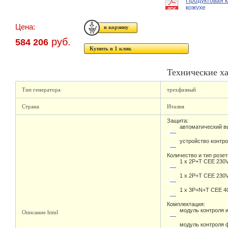
Продуктовая к
кожухе
Цена:
руб.
584 206
Купить в 1 клик
Технические х
Тип генератора
трехфазный
Страна
Италия
Защита:
автоматический в
устройство контр
Количество и тип розет
1 x 2P+T CEE 230V
1 x 2P+T CEE 230V
1 x 3P+N+T CEE 4
Комплектация:
модуль контроля 
Описание html