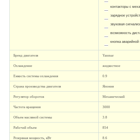
модуль контроля 
контакторы с мех
зарядное устройс
звуковая сигнали
возможность диста
кнопка аварийной
Бренд двигателя
Yanmar
Охлаждение
жидкостное
Емкость системы охлаждения
0.9
Страна производства двигателя
Япония
Регулятор оборотов
Механический
Частота вращения
3000
Объем масляной системы
3.8
Рабочий объем
854
Резервная мощность, кВт
8.6