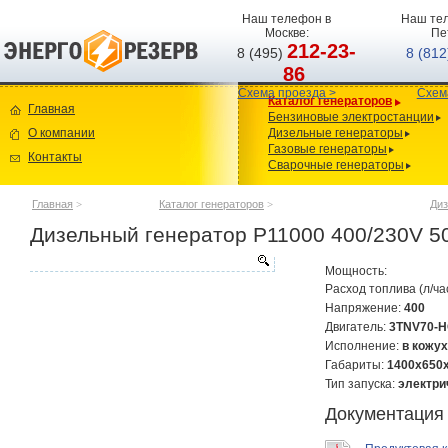
Наш телефон в
Наш тел
Москве:
Пе
212-23-
8 (495)
8 (81
86
Схема проезда >
Схем
Каталог генераторов
Главная
Бензиновые электростанции
О компании
Дизельные генераторы
Газовые генераторы
Контакты
Сварочные генераторы
Главная
>
Каталог генераторов
>
Диз
Дизельный генератор P11000 400/230V 
Мощность:
Расход топлива (л/ча
Напряжение:
400
Двигатель:
3TNV70-
Исполнение:
в кожу
Габариты:
1400х650
Тип запуска:
электри
Документация