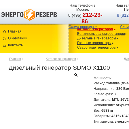
Наш телефон в
Наш тел
Москве:
Пе
212-23-
8 (495)
8 (81
86
Схема проезда >
Схем
Каталог генераторов
Главная
Бензиновые электростанции
О компании
Дизельные генераторы
Газовые генераторы
Контакты
Сварочные генераторы
Главная
>
Каталог генераторов
>
Диз
Дизельный генератор SDMO X1100
Мощность:
Расход топлива (л/ча
Напряжение:
380 Во
Кол-во фаз:
3
Двигатель:
MTU 16V2
Исполнение:
открыт
Вес:
6588 кг
Габариты:
4315х184
Тип запуска:
электри