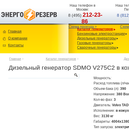
Наш телефон в
Наш тел
Москве:
Пе
212-23-
8 (495)
8 (81
86
Схема проезда >
Схем
Каталог генераторов
Главная
Бензиновые электростанции
О компании
Дизельные генераторы
Газовые генераторы
Контакты
Сварочные генераторы
Главная
>
Каталог генераторов
>
Диз
Дизельный генератор SDMO V275C2 в ко
Мощность:
Расход топлива (л/ча
Объем бака (л):
390
Напряжение:
380 Во
Кол-во фаз:
3
Двигатель:
Volvo TA
Исполнение:
в кожу
Вес:
3130 кг
Габариты:
4004x138
Тип запуска:
электри