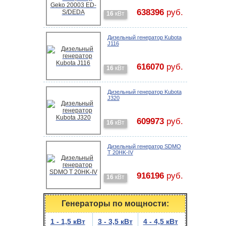
638396
руб.
16
кВт
Дизельный генератор Kubota
J116
616070
руб.
16
кВт
Дизельный генератор Kubota
J320
609973
руб.
16
кВт
Дизельный генератор SDMO
Т 20HK-IV
916196
руб.
16
кВт
Генераторы по мощности:
1 - 1,5 кВт
3 - 3,5 кВт
4 - 4,5 кВт