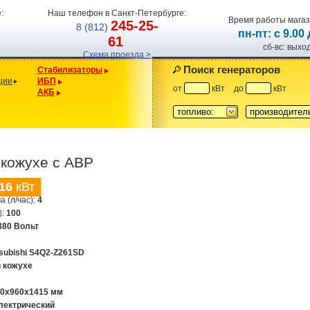
:
Наш телефон в Санкт-Петербурге:
Время работы магаз
245-25-
8 (812)
пн-пт: с 9.00
61
сб-вс: вых
Схема проезда >
Поиск генераторов
Стабилизаторы
ции
ИБП
от
кВт
до
кВт
АКБ
топливо:
производител
кожухе с АВР
16
кВт
а (л/час):
4
):
100
380 Вольт
tsubishi S4Q2-Z261SD
в кожухе
80х960х1415 мм
лектрический