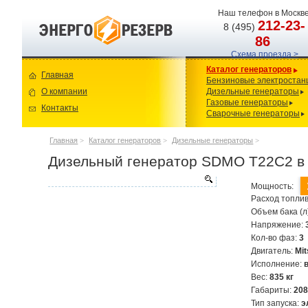
Наш телефон в Москве
212-23-
8 (495)
86
Схема проезда >
Каталог генераторов
Главная
Бензиновые электростан
О компании
Дизельные генераторы
Газовые генераторы
Контакты
Сварочные генераторы
Главная
>
Каталог генераторов
>
Дизельные генераторы
>
Дизельный генератор SDMO T22C2 в 
Мощность:
Расход топлив
Объем бака (л
Напряжение:
Кол-во фаз:
3
Двигатель:
Mi
Исполнение:
Вес:
835 кг
Габариты:
20
Тип запуска:
э