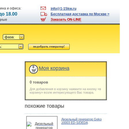
ина и офиса:
info@1-15kw.ru
 до 18.00
Бесплатная доставка по Москве >
одные
Заказать ON-LINE
фаза:
ь:
0
Моя корзина
0 товаров
Для добавления в корзину нажмите на кнопку «в
корзину» возле интересующего Вас товара.
похожие товары
Дизельный генератор Geko
20003 ED-S/DEDA