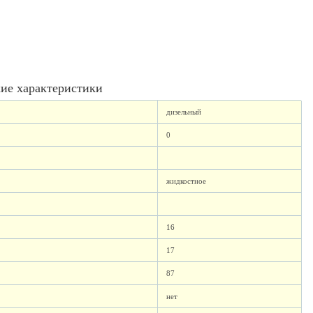
ие характеристики
дизельный
0
жидкостное
16
17
87
нет