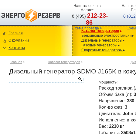
Наш телефон в
Наш тел
Москве:
Пе
212-23-
8 (495)
8 (81
86
Схема проезда >
Схем
Каталог генераторов
Главная
Бензиновые электростанции
О компании
Дизельные генераторы
Газовые генераторы
Контакты
Сварочные генераторы
Главная
>
Каталог генераторов
>
Диз
Дизельный генератор SDMO J165K в кож
Мощность:
Расход топлива (
Объем бака (л):
3
Напряжение:
380
Кол-во фаз:
3
Двигатель:
John 
Исполнение:
в к
Вес:
2230 кг
Габариты:
3508х1