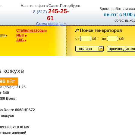
:
Наш телефон в Санкт-Петербурге:
Время работы магаз
245-25-
8 (812)
пн-пт: с 9.00
61
сб-вс: вых
Схема проезда >
Поиск генераторов
Стабилизаторы
ции
ИБП
от
кВт
до
кВт
АКБ
топливо:
производител
в кожухе
96
кВт
а (л/час):
21.25
):
340
380 Вольт
hn Deere 6068HFS72
в кожухе
08х1200х1830 мм
втоматический