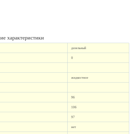
ие характеристики
дизельный
0
жидкостное
96
106
97
нет