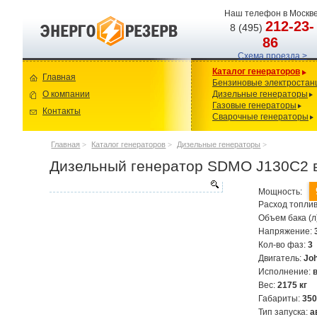
Наш телефон в Москве
212-23-
8 (495)
86
Схема проезда >
Каталог генераторов
Главная
Бензиновые электростан
О компании
Дизельные генераторы
Газовые генераторы
Контакты
Сварочные генераторы
Главная
>
Каталог генераторов
>
Дизельные генераторы
>
Дизельный генератор SDMO J130C2 
Мощность:
Расход топлив
Объем бака (л
Напряжение:
Кол-во фаз:
3
Двигатель:
Jo
Исполнение:
Вес:
2175 кг
Габариты:
35
Тип запуска:
а