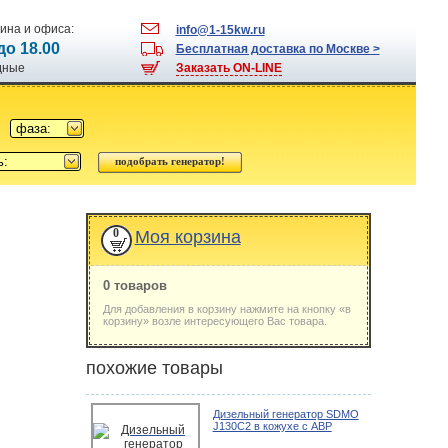
ина и офиса:
info@1-15kw.ru
 до 18.00
Бесплатная доставка по Москве >
одные
Заказать ON-LINE
фаза:
ь:
0
Моя корзина
0 товаров
Для добавления в корзину нажмите на кнопку «в
корзину» возле интересующего Вас товара.
похожие товары
Дизельный генератор SDMO
J130C2 в кожухе с АВР