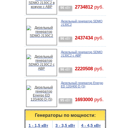
2734812
руб.
96
кВт
Дизельный генератор SDMO
J130C2
2437434
руб.
96
кВт
Дизельный генератор SDMO
J130C2 с АВР
2220508
руб.
96
кВт
Дизельный генератор Energo
ED 120/400 D (S)
1693000
руб.
95
кВт
Генераторы по мощности:
1 - 1,5 кВт
3 - 3,5 кВт
4 - 4,5 кВт