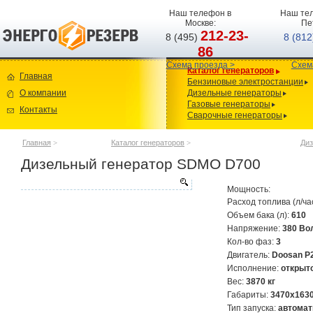
Наш телефон в
Наш тел
Москве:
Пе
212-23-
8 (495)
8 (81
86
Схема проезда >
Схем
Каталог генераторов
Главная
Бензиновые электростанции
О компании
Дизельные генераторы
Газовые генераторы
Контакты
Сварочные генераторы
Главная
>
Каталог генераторов
>
Диз
Дизельный генератор SDMO D700
Мощность:
Расход топлива (л/ча
Объем бака (л):
610
Напряжение:
380 Во
Кол-во фаз:
3
Двигатель:
Doosan P
Исполнение:
открыт
Вес:
3870 кг
Габариты:
3470х163
Тип запуска:
автомат