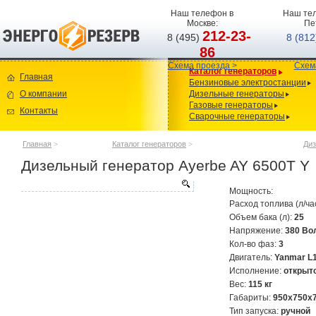
Наш телефон в
Наш тел
Москве:
Пе
212-23-
8 (495)
8 (81
86
Схема проезда >
Схем
Каталог генераторов
Главная
Бензиновые электростанции
О компании
Дизельные генераторы
Газовые генераторы
Контакты
Сварочные генераторы
Главная
>
Каталог генераторов
>
Диз
Дизельный генератор Ayerbe AY 6500T Y
Мощность:
Расход топлива (л/ча
Объем бака (л):
25
Напряжение:
380 Во
Кол-во фаз:
3
Двигатель:
Yanmar L
Исполнение:
открыт
Вес:
115 кг
Габариты:
950x750x
Тип запуска:
ручной