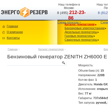
Наш телефон в
Наш тел
Москве:
Пе
212-23-
8 (495)
8 (81
86
Схема проезда >
Схем
Каталог генераторов
Главная
Бензиновые электростанции
О компании
Дизельные генераторы
Газовые генераторы
Контакты
Сварочные генераторы
Главная
>
Каталог генераторов
>
Бен
Бензиновый генератор ZENITH ZH6000 E
Мощность:
Объем бака (л):
15
Напряжение:
220В
Кол-во фаз:
1
Двигатель:
Honda G
Исполнение:
открыт
Вес:
77 кг
Габариты:
737x584x
Тип запуска:
ручной,