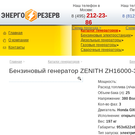
Наш телефон в
Наш тел
Москве:
Пе
212-23-
8 (495)
8 (81
86
Схема проезда >
Схем
Каталог генераторов
Главная
Бензиновые электростанции
О компании
Дизельные генераторы
Газовые генераторы
Контакты
Сварочные генераторы
Главная
>
Каталог генераторов
>
Бен
Бензиновый генератор ZENITH ZH16000-
Мощность:
Расход топлива (л/ча
Объем бака (л):
25
Напряжение:
380 Во
Кол-во фаз:
3
Двигатель:
Honda G
Исполнение:
открыт
Вес:
197 кг
Габариты:
953x622x
Тип запуска:
электри