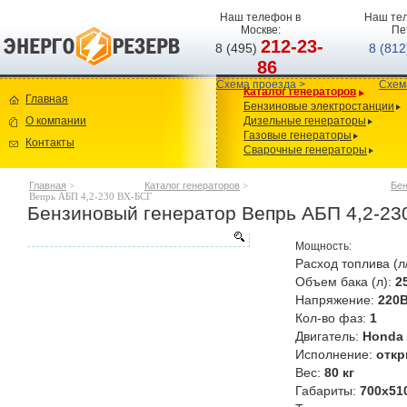
Наш телефон в
Наш тел
Москве:
Пе
212-23-
8 (495)
8 (81
86
Схема проезда >
Схем
Каталог генераторов
Главная
Бензиновые электростанции
О компании
Дизельные генераторы
Газовые генераторы
Контакты
Сварочные генераторы
Главная
>
Каталог генераторов
>
Бен
Вепрь АБП 4,2-230 ВX-БСГ
Бензиновый генератор Вепрь АБП 4,2-23
Мощность:
Расход топлива (л
Объем бака (л):
2
Напряжение:
220
Кол-во фаз:
1
Двигатель:
Honda 
Исполнение:
откр
Вес:
80 кг
Габариты:
700х51