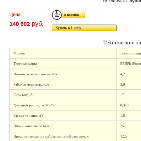
Тип запуска:
ручн
Цена:
руб.
140 602
Купить в 1 клик
Технические х
Модель
Электростан
Торговая марка
ВЕПРЬ (Росс
Номинальная мощность, кВа
4,2
Рабочая мощность, кВа
3,9
Сила тока, А
17
Удельный расход, кг/кВт*ч
0,313
Расход топлива, л/ч
1,8
Объем топливного бака, л
25
Продолжительность работы на одной заправке, ч
12,5