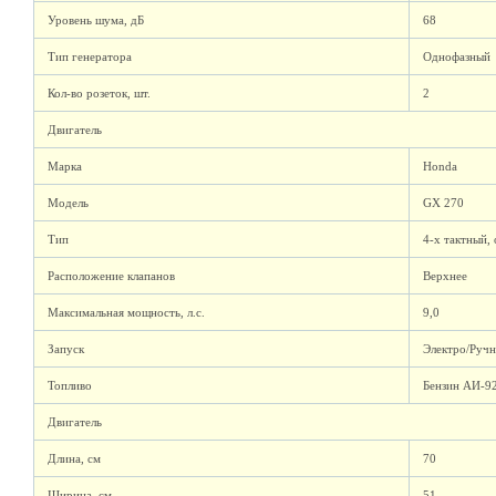
Уровень шума, дБ
68
Тип генератора
Однофазный
Кол-во розеток, шт.
2
Двигатель
Марка
Honda
Модель
GX 270
Тип
4-х тактный,
Расположение клапанов
Верхнее
Максимальная мощность, л.с.
9,0
Запуск
Электро/Руч
Топливо
Бензин АИ-9
Двигатель
Длина, см
70
Ширина, см
51