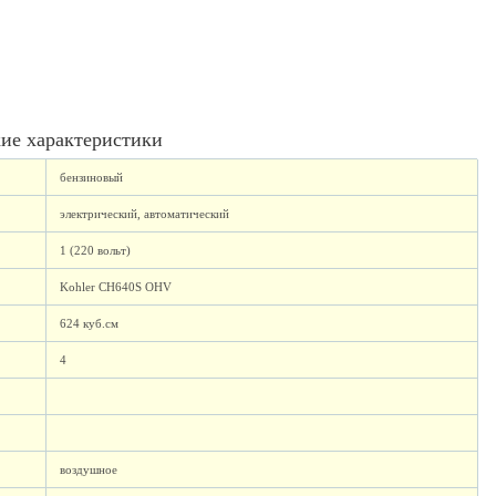
ие характеристики
бензиновый
электрический, автоматический
1 (220 вольт)
Kohler CH640S OHV
624 куб.см
4
воздушное