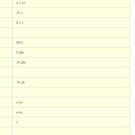
4.2 л/ч
35 л
8.3 ч
IP23
9 кВт
10 кВт
78 дБ
есть
есть
2