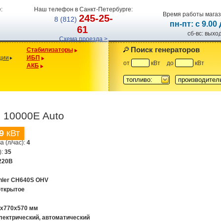
:
Наш телефон в Санкт-Петербурге:
Время работы магаз
245-25-
8 (812)
пн-пт: с 9.00
61
сб-вс: вых
Схема проезда >
Поиск генераторов
Стабилизаторы
ции
ИБП
от
кВт
до
кВт
АКБ
топливо:
производител
 10000E Auto
9
кВт
а (л/час):
4
):
35
220В
hler CH640S OHV
открытое
5x770x570 мм
лектрический, автоматический