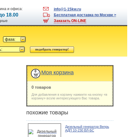
ина и офиса:
info@1-15kw.ru
 до 18.00
Бесплатная доставка по Москве >
одные
Заказать ON-LINE
фаза:
ь:
0
Моя корзина
0 товаров
Для добавления в корзину нажмите на кнопку «в
корзину» возле интересующего Вас товара.
похожие товары
Дизельный генератор Вепрь
АДП 10-230 ВЛ-БС