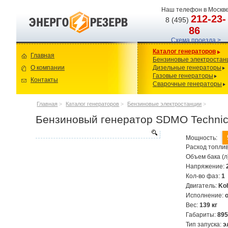
Наш телефон в Москве
212-23-
8 (495)
86
Схема проезда >
Каталог генераторов
Главная
Бензиновые электростан
О компании
Дизельные генераторы
Газовые генераторы
Контакты
Сварочные генераторы
Главная
>
Каталог генераторов
>
Бензиновые электростанции
>
Бензиновый генератор SDMO Technic
Мощность:
Расход топлив
Объем бака (л
Напряжение:
Кол-во фаз:
1
Двигатель:
Ko
Исполнение:
Вес:
139 кг
Габариты:
89
Тип запуска:
э