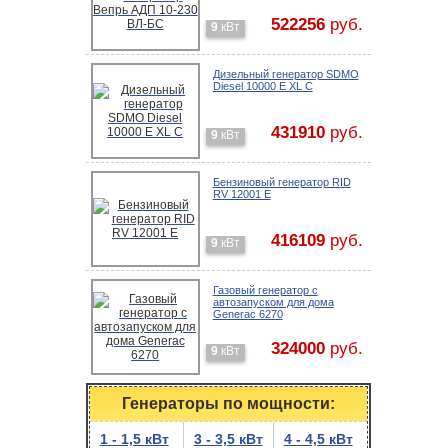
522256
руб.
9
кВт
Дизельный генератор SDMO
Diesel 10000 E XL C
431910
руб.
9
кВт
Бензиновый генератор RID
RV 12001 E
416109
руб.
9
кВт
Газовый генератор с
автозапуском для дома
Generac 6270
324000
руб.
9
кВт
Генераторы по мощности:
1 - 1,5 кВт
3 - 3,5 кВт
4 - 4,5 кВт