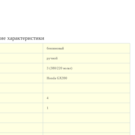
ие характеристики
бензиновый
ручной
3 (380/220 вольт)
Honda GX390
4
1