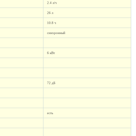
2.4 л/ч
26 л
10.8 ч
синхронный
6 кВт
72 дБ
есть