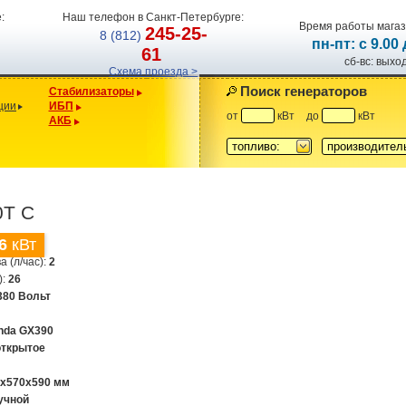
:
Наш телефон в Санкт-Петербурге:
Время работы магаз
245-25-
8 (812)
пн-пт: с 9.00
61
сб-вс: вых
Схема проезда >
Поиск генераторов
Стабилизаторы
ции
ИБП
от
кВт
до
кВт
АКБ
топливо:
производител
0T C
6
кВт
а (л/час):
2
):
26
380 Вольт
nda GX390
открытое
0x570x590 мм
учной