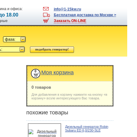
ина и офиса:
info@1-15kw.ru
 до 18.00
Бесплатная доставка по Москве >
одные
Заказать ON-LINE
фаза:
ь:
0
Моя корзина
0 товаров
Для добавления в корзину нажмите на кнопку «в
корзину» возле интересующего Вас товара.
похожие товары
Дизельный генератор Robin
Subaru ED 6,0/230-SLE