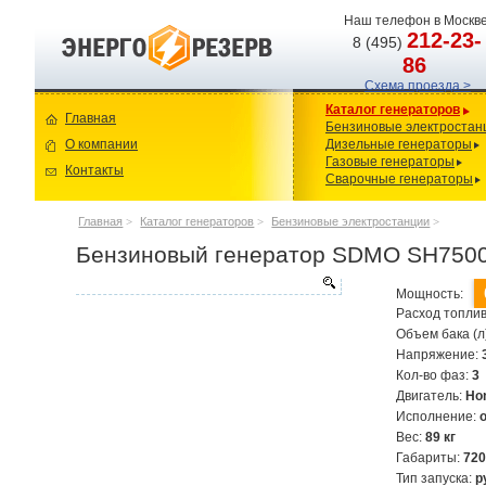
Наш телефон в Москве
212-23-
8 (495)
86
Схема проезда >
Каталог генераторов
Главная
Бензиновые электростан
О компании
Дизельные генераторы
Газовые генераторы
Контакты
Сварочные генераторы
Главная
>
Каталог генераторов
>
Бензиновые электростанции
>
Бензиновый генератор SDMO SH750
Мощность:
Расход топлив
Объем бака (л
Напряжение:
Кол-во фаз:
3
Двигатель:
Ho
Исполнение:
Вес:
89 кг
Габариты:
72
Тип запуска:
р