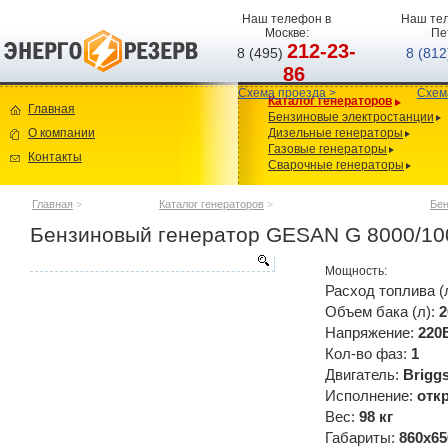
Наш телефон в
Наш тел
Москве:
Пе
212-23-
8 (495)
8 (81
86
Схема проезда >
Схем
Каталог генераторов
Главная
Бензиновые электростанции
О компании
Дизельные генераторы
Газовые генераторы
Контакты
Сварочные генераторы
Главная
>
Каталог генераторов
>
Бен
Бензиновый генератор GESAN G 8000/10
Мощность:
Расход топлива (
Объем бака (л):
2
Напряжение:
220
Кол-во фаз:
1
Двигатель:
Brigg
Исполнение:
отк
Вес:
98 кг
Габариты:
860x65