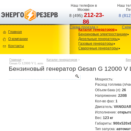
Наш телефон в
Наш тел
Москве:
Пе
212-23-
8 (495)
8 (81
86
Схема проезда >
Схем
Каталог генераторов
Главная
Бензиновые электростанции
О компании
Дизельные генераторы
Газовые генераторы
Контакты
Сварочные генераторы
Главная
>
Каталог генераторов
>
Бен
Gesan G 12000 V L auto
Бензиновый генератор Gesan G 12000 V L
Мощность:
Расход топлива (л/ча
Объем бака (л):
26
Напряжение:
220В
Кол-во фаз:
1
Двигатель:
VANGUAR
Исполнение:
открыт
Вес:
123 кг
Габариты:
900x520x
Тип запуска:
автомат