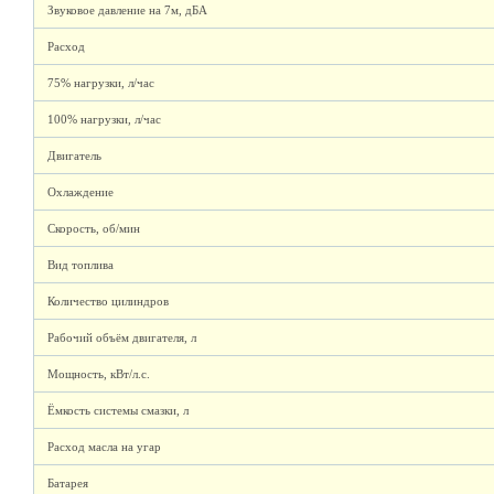
Звуковое давление на 7м, дБА
Расход
75% нагрузки, л/час
100% нагрузки, л/час
Двигатель
Охлаждение
Скорость, об/мин
Вид топлива
Количество цилиндров
Рабочий объём двигателя, л
Мощность, кВт/л.с.
Ёмкость системы смазки, л
Расход масла на угар
Батарея