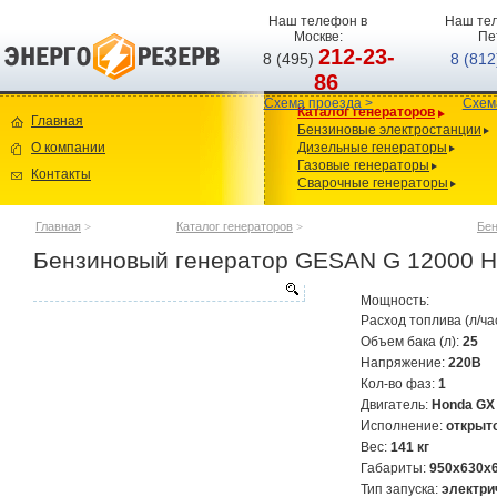
Наш телефон в
Наш тел
Москве:
Пе
212-23-
8 (495)
8 (81
86
Схема проезда >
Схем
Каталог генераторов
Главная
Бензиновые электростанции
О компании
Дизельные генераторы
Газовые генераторы
Контакты
Сварочные генераторы
Главная
>
Каталог генераторов
>
Бен
Бензиновый генератор GESAN G 12000 H
Мощность:
Расход топлива (л/ча
Объем бака (л):
25
Напряжение:
220В
Кол-во фаз:
1
Двигатель:
Honda GX
Исполнение:
открыт
Вес:
141 кг
Габариты:
950x630x
Тип запуска:
электри