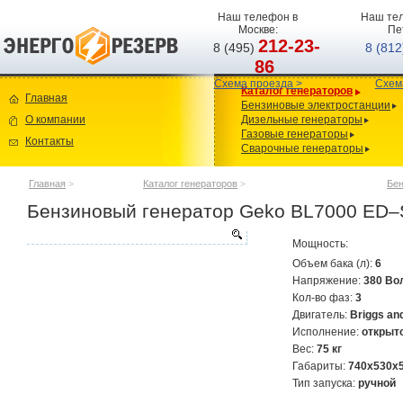
Наш телефон в
Наш тел
Москве:
Пе
212-23-
8 (495)
8 (81
86
Схема проезда >
Схем
Каталог генераторов
Главная
Бензиновые электростанции
О компании
Дизельные генераторы
Газовые генераторы
Контакты
Сварочные генераторы
Главная
>
Каталог генераторов
>
Бен
Бензиновый генератор Geko BL7000 ED
Мощность:
Объем бака (л):
6
Напряжение:
380 Во
Кол-во фаз:
3
Двигатель:
Briggs an
Исполнение:
открыт
Вес:
75 кг
Габариты:
740x530x
Тип запуска:
ручной