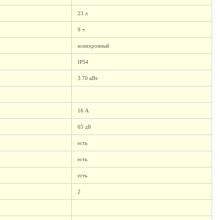
23 л
9 ч
асинхронный
IP54
3.70 кВт
16 А
65 дБ
есть
есть
есть
2