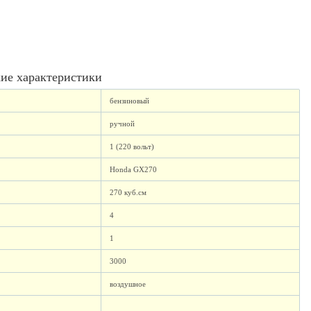
ие характеристики
бензиновый
ручной
1 (220 вольт)
Honda GX270
270 куб.см
4
1
3000
воздушное