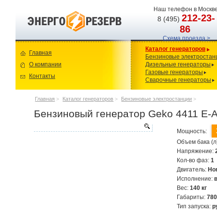
Наш телефон в Москве
212-23-
8 (495)
86
Схема проезда >
Каталог генераторов
Главная
Бензиновые электростан
О компании
Дизельные генераторы
Газовые генераторы
Контакты
Сварочные генераторы
Главная
>
Каталог генераторов
>
Бензиновые электростанции
>
Бензиновый генератор Geko 4411 E-
Мощность:
Объем бака (л
Напряжение:
Кол-во фаз:
1
Двигатель:
Ho
Исполнение:
Вес:
140 кг
Габариты:
78
Тип запуска:
р