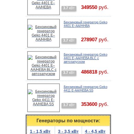
349550
руб.
3.7
кВт
Бензиновый генератор Geko
4401 E–AA/HHBA
278907
руб.
3.7
кВт
Бензиновый генератор Geko
4401 E–AA/HЕBA BLC с
автозапуском
486818
руб.
3.7
кВт
Бензиновый генератор Geko
4411 E-AA/HEBA SS
353600
руб.
3.7
кВт
Генераторы по мощности:
1 - 1,5 кВт
3 - 3,5 кВт
4 - 4,5 кВт