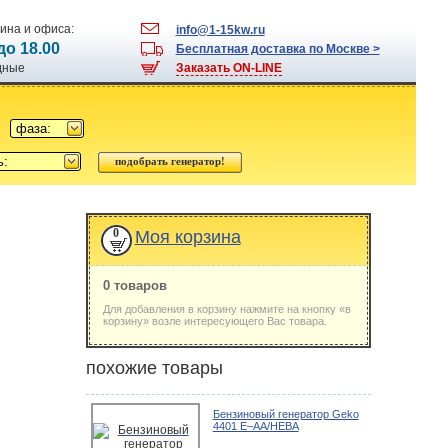
ина и офиса:
info@1-15kw.ru
 до 18.00
Бесплатная доставка по Москве >
одные
Заказать ON-LINE
фаза:
ь:
0
Моя корзина
0 товаров
Для добавления в корзину нажмите на кнопку «в
корзину» возле интересующего Вас товара.
похожие товары
Бензиновый генератор Geko
4401 E–AA/HЕBA