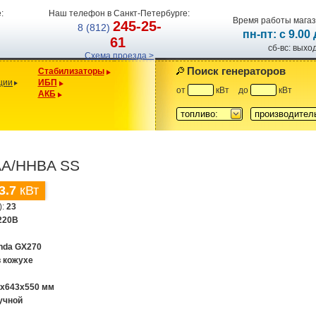
:
Наш телефон в Санкт-Петербурге:
Время работы магаз
245-25-
8 (812)
пн-пт: с 9.00
61
сб-вс: вых
Схема проезда >
Поиск генераторов
Стабилизаторы
ции
ИБП
от
кВт
до
кВт
АКБ
топливо:
производител
AA/HHBA SS
3.7
кВт
):
23
220В
nda GX270
в кожухе
0x643x550 мм
учной