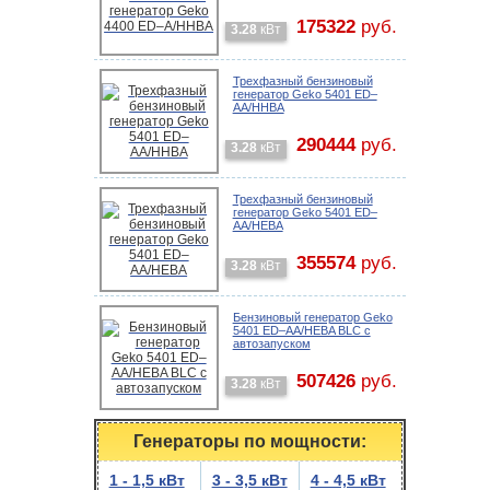
175322
руб.
3.28
кВт
Трехфазный бензиновый
генератор Geko 5401 ED–
AA/HHBA
290444
руб.
3.28
кВт
Трехфазный бензиновый
генератор Geko 5401 ED–
AA/HЕBA
355574
руб.
3.28
кВт
Бензиновый генератор Geko
5401 ED–AA/HEBA BLC с
автозапуском
507426
руб.
3.28
кВт
Генераторы по мощности:
1 - 1,5 кВт
3 - 3,5 кВт
4 - 4,5 кВт