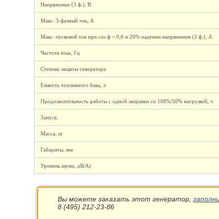
Напряжение (3 ф.), В
Макс. 3-фазный ток, А
Макс. пусковой ток при cos ф = 0,6 и 20% падении напряжения (3 ф.), А
Частота тока, Гц
Степень защиты генератора
Емкость топливного бака, л
Продолжительность работы с одной заправки со 100%/50% нагрузкой, ч
Запуск
Масса, кг
Габариты, мм
Уровень шума, дБ(А)
Вы можете заказать этот генератор,
заполн
8 (495) 212-23-86