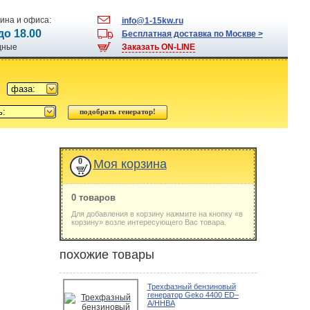
ина и офиса:
info@1-15kw.ru
 до 18.00
Бесплатная доставка по Москве >
одные
Заказать ON-LINE
фаза:
ь:
0
Моя корзина
0 товаров
Для добавления в корзину нажмите на кнопку «в
корзину» возле интересующего Вас товара.
похожие товары
Трехфазный бензиновый
генератор Geko 4400 ED–
A/HHBA