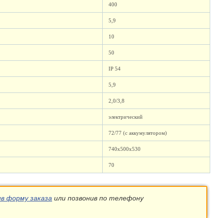
400
5,9
10
50
IP 54
5,9
2,0/3,8
электрический
72/77 (с аккумулятором)
740х500х530
70
ив форму заказа
или позвонив по телефону