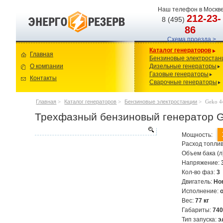
Наш телефон в Москве
212-23-
8 (495)
86
Схема проезда >
Каталог генераторов
Главная
Бензиновые электростан
О компании
Дизельные генераторы
Газовые генераторы
Контакты
Сварочные генераторы
Главная
>
Каталог генераторов
>
Бензиновые электростанции
>
Geko 
Трехфазный бензиновый генератор 
Мощность:
Расход топлив
Объем бака (л
Напряжение:
Кол-во фаз:
3
Двигатель:
Ho
Исполнение:
Вес:
77 кг
Габариты:
74
Тип запуска:
э