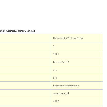
ие характеристики
Honda GX 270 Low Noise
1
3000
Бензин Аи 92
1,1
5,4
воздушное/воздушное
асинхронный
4100