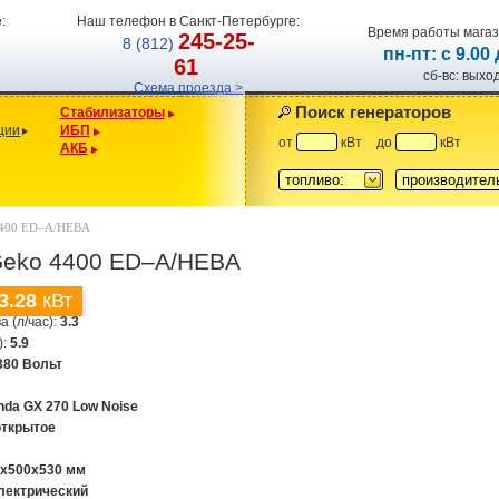
:
Наш телефон в Санкт-Петербурге:
Время работы магаз
245-25-
8 (812)
пн-пт: с 9.00
61
сб-вс: вых
Схема проезда >
Поиск генераторов
Стабилизаторы
ции
ИБП
от
кВт
до
кВт
АКБ
топливо:
производител
4400 ED–A/HEBA
Geko 4400 ED–A/HEBA
3.28
кВт
а (л/час):
3.3
):
5.9
380 Вольт
nda GX 270 Low Noise
открытое
0х500х530 мм
лектрический