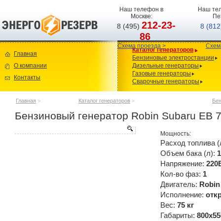
Наш телефон в
Наш тел
Москве:
Пе
212-23-
8 (495)
8 (81
86
Схема проезда >
Схем
Каталог генераторов
Главная
Бензиновые электростанции
О компании
Дизельные генераторы
Газовые генераторы
Контакты
Сварочные генераторы
Главная
>
Каталог генераторов
>
Бен
Бензиновый генератор Robin Subaru EB 7
Мощность:
Расход топлива (
Объем бака (л):
1
Напряжение:
220
Кол-во фаз:
1
Двигатель:
Robin
Исполнение:
отк
Вес:
75 кг
Габариты:
800x55