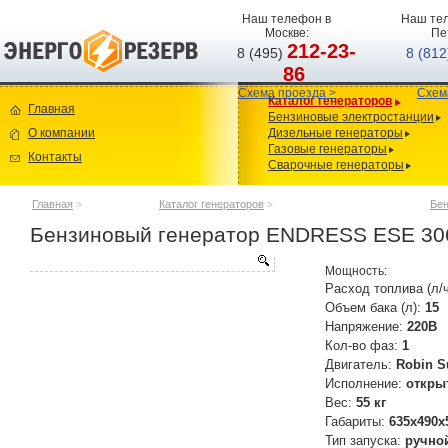
Наш телефон в
Наш тел
Москве:
Пе
212-23-
8 (495)
8 (81
86
Схема проезда >
Схем
Каталог генераторов
Главная
Бензиновые электростанции
О компании
Дизельные генераторы
Газовые генераторы
Контакты
Сварочные генераторы
Главная
>
Каталог генераторов
>
Бен
Бензиновый генератор ENDRESS ESE 30
Мощность:
Расход топлива (л/
Объем бака (л):
15
Напряжение:
220В
Кол-во фаз:
1
Двигатель:
Robin 
Исполнение:
откры
Вес:
55 кг
Габариты:
635x490x
Тип запуска:
ручно