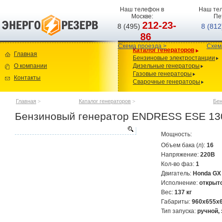
Наш телефон в
Наш тел
Москве:
Пе
212-23-
8 (495)
8 (81
86
Схема проезда >
Схем
Каталог генераторов
Главная
Бензиновые электростанции
О компании
Дизельные генераторы
Газовые генераторы
Контакты
Сварочные генераторы
Главная
>
Каталог генераторов
>
Бен
Бензиновый генератор ENDRESS ESE 13
Мощность:
Объем бака (л):
16
Напряжение:
220В
Кол-во фаз:
1
Двигатель:
Honda GX
Исполнение:
открыт
Вес:
137 кг
Габариты:
960x655x
Тип запуска:
ручной,