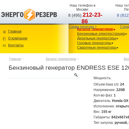
Наш телефон в
Наш тел
Москве:
Пе
212-23-
8 (495)
8 (81
86
Схема проезда >
Схем
Каталог генераторов
Главная
Бензиновые электростанции
О компании
Дизельные генераторы
Газовые генераторы
Контакты
Сварочные генераторы
Главная
>
Каталог генераторов
>
Бен
Бензиновый генератор ENDRESS ESE 12
Мощность:
Объем бака (л):
24
Напряжение:
220В
Кол-во фаз:
1
Двигатель:
Honda GX
Исполнение:
открыт
Вес:
155 кг
Габариты:
842x667x
Тип запуска:
ручной,