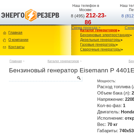
Наш телефон в
Наш тел
Москве:
Пе
212-23-
8 (495)
8 (81
86
Схема проезда >
Схем
Каталог генераторов
Главная
Бензиновые электростанции
О компании
Дизельные генераторы
Газовые генераторы
Контакты
Сварочные генераторы
Главная
>
Каталог генераторов
>
Бен
Бензиновый генератор Eisemann P 4401
Мощность:
Расход топлива (
Объем бака (л):
2
Напряжение:
220
Кол-во фаз:
1
Двигатель:
Hond
Исполнение:
отк
Вес:
70 кг
Габариты:
740x53